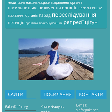
насильницьке видаляння органів
медитация
насильницьке вилучення органів
насильницьке
переслідування
парад
вирізання органів
цігун
репресії
петиція
практика
практикувальник
САЙТИ
ПОСИЛАННЯ
КОНТАКТИ
E-mail:
FalunDafa.org
Книги Фалунь
sinfa@ukr.net
Дафа