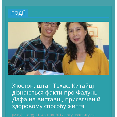
ПОДІЇ
Х’юстон, штат Техас. Китайці
дізнаються факти про Фалунь
Дафа на виставці, присвяченій
здоровому способу життя
(Minghui.org) 21 жовтня 2017 року практикуючі