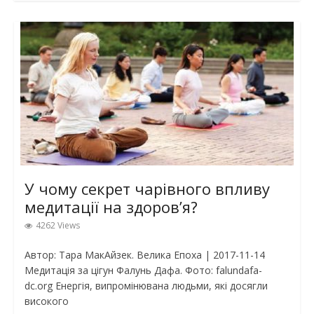
У чому секрет чарівного впливу
медитації на здоров’я?
4262 Views
Автор: Тара МакАйзек. Велика Епоха | 2017-11-14
Медитація за цігун Фалунь Дафа. Фото: falundafa-
dc.org Енергія, випромінювана людьми, які досягли
високого