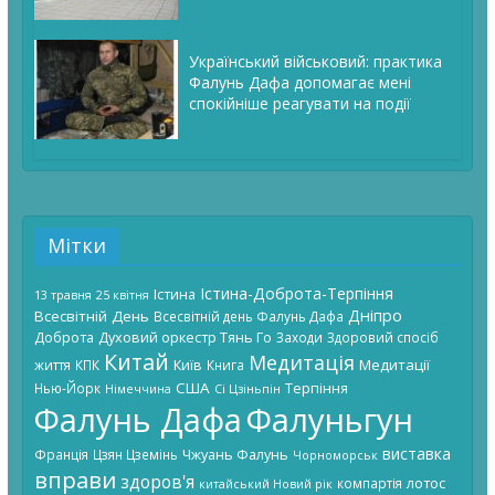
Український військовий: практика
Фалунь Дафа допомагає мені
спокійніше реагувати на події
Мітки
Істина-Доброта-Терпіння
Істина
13 травня
25 квітня
Дніпро
Всесвітній День
Всесвітній день Фалунь Дафа
Доброта
Духовий оркестр Тянь Го
Заходи
Здоровий спосіб
Китай
Медитація
Київ
Медитації
життя
КПК
Книга
США
Терпіння
Нью-Йорк
Німеччина
Сі Цзіньпін
Фалунь Дафа
Фалуньгун
виставка
Чжуань Фалунь
Франція
Цзян Цземінь
Чорноморськ
вправи
здоров'я
лотос
компартія
китайський Новий рік