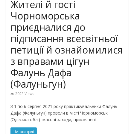
Жителі й гості
Чорноморська
приєдналися до
підписання всесвітньої
петиції й ознайомилися
з вправами цігун
Фалунь Дафа
(Фалуньгун)
2923 Views
З 1 по 6 серпня 2021 року практикувальники Фалунь
Дафа (Фалуньгун) провели в місті Чорноморськ
(Одеська обл.) масові заходи, присвячені
Читати далі