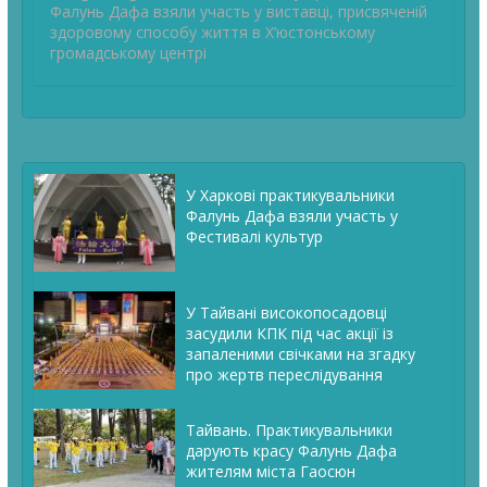
Фалунь Дафа взяли участь у виставці, присвяченій
здоровому способу життя в Х’юстонському
громадському центрі
У Харкові практикувальники
Фалунь Дафа взяли участь у
Фестивалі культур
У Тайвані високопосадовці
засудили КПК під час акції із
запаленими свічками на згадку
про жертв переслідування
Тайвань. Практикувальники
дарують красу Фалунь Дафа
жителям міста Гаосюн