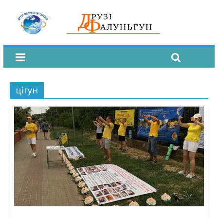
цігун