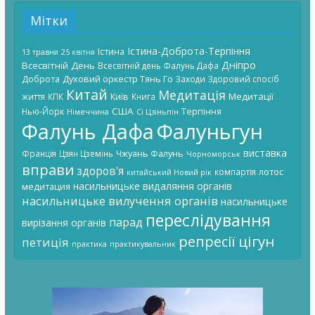
Мітки
Істина-Доброта-Терпіння
Істина
13 травня
25 квітня
Дніпро
Всесвітній День
Всесвітній день Фалунь Дафа
Доброта
Духовий оркестр Тянь Го
Заходи
Здоровий спосіб
Китай
Медитація
Київ
Медитації
життя
КПК
Книга
США
Терпіння
Нью-Йорк
Німеччина
Сі Цзіньпін
Фалунь Дафа
Фалуньгун
виставка
Чжуань Фалунь
Франція
Цзян Цземінь
Чорноморськ
вправи
здоров'я
лотос
компартія
китайський Новий рік
насильницьке видаляння органів
медитация
насильницьке вилучення органів
насильницьке
переслідування
парад
вирізання органів
цігун
репресії
петиція
практика
практикувальник