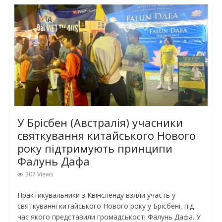
У Брісбен (Австралія) учасники
святкування китайського Нового
року підтримують принципи
Фалунь Дафа
307 Views
Практикувальники з Квінсленду взяли участь у
святкуванні китайського Нового року у Брісбені, під
час якого представили громадськості Фалунь Дафа. У