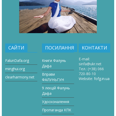
САЙТИ
ПОСИЛАННЯ
КОНТАКТИ
E-mail:
FalunDafa.org
Книги Фалунь
sinfa@ukr.net
Дафа
minghui.org
Тел.:
(+38) 066
720-80-10
Вправи
clearharmony.net
Website:
fofg.in.ua
ФАЛУНЬГУН
9 лекцій Фалунь
Дафа
Удосконалення
Пропаганда КПК