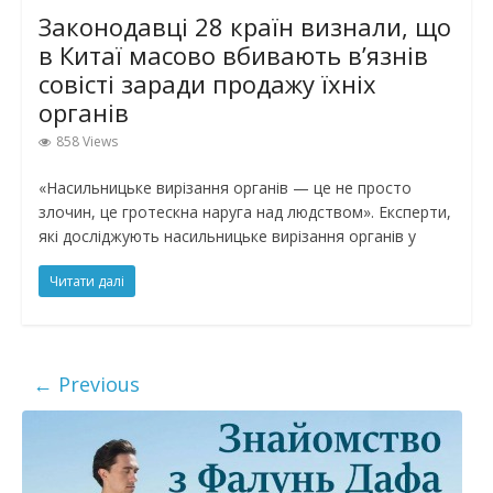
Законодавці 28 країн визнали, що
в Китаї масово вбивають в’язнів
совісті заради продажу їхніх
органів
858 Views
«Насильницьке вирізання органів — це не просто
злочин, це гротескна наруга над людством». Експерти,
які досліджують насильницьке вирізання органів у
Читати далі
← Previous