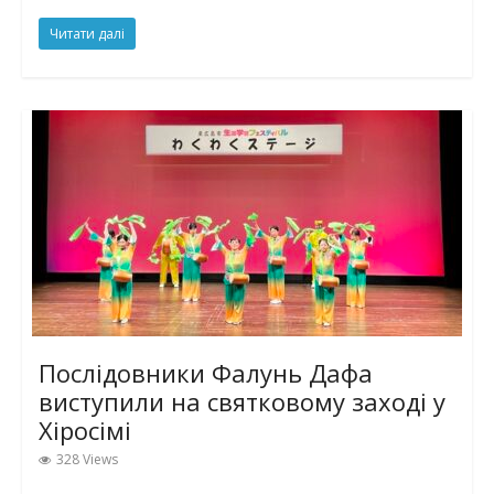
Читати далі
Послідовники Фалунь Дафа
виступили на святковому заході у
Хіросімі
328 Views