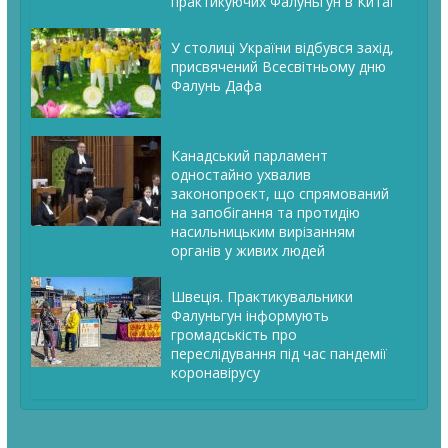
практикуючих Фалуньгун в Китаї
У столиці України відбувся захід,
присвячений Всесвітньому дню
Фалунь Дафа
Канадський парламент
одностайно ухвалив
законопроєкт, що спрямований
на запобігання та протидію
насильницьким вирізанням
органів у живих людей
Швеція. Практикувальники
Фалуньгун інформують
громадськість про
переслідування під час пандемії
коронавірусу