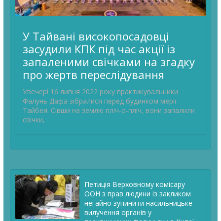
У Тайвані високопосадовці
засудили КПК під час акції із
запаленими свічками на згадку
про жертв переслідування
Увечері 16 липня 2022 року практикувальники
Фалунь Дафа зібралися перед будинком мерії
Тайбея. Сівши на землю пліч-о-пліч, вони запалили
свічки,
Петиція Верховному комісару
ООН з прав людини із закликом
негайно зупинити насильницьке
вилучення органів у