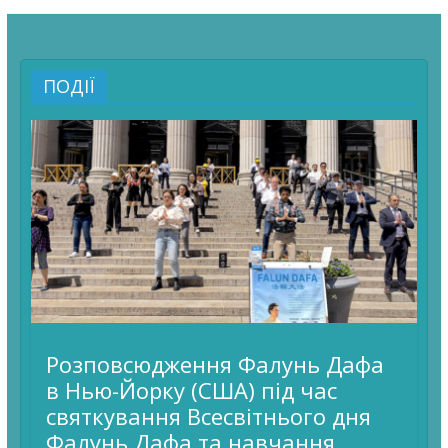
ПОДІЇ
Розповсюдження Фалунь Дафа
в Нью-Йорку (США) під час
святкування Всесвітнього дня
Фалунь Дафа та навчання