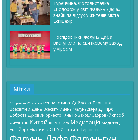
Туреччина. Фотовиставка
«Подорож у світ Фалунь Дафа»
знайшла відгук у жителів міста
Ескішехір
Послідовники Фалунь Дафа
виступили на святковому заході
у Хіросімі
Мітки
Істина-Доброта-Терпіння
Істина
13 травня
25 квітня
Дніпро
Всесвітній День
Всесвітній день Фалунь Дафа
Доброта
Духовий оркестр Тянь Го
Заходи
Здоровий спосіб
Китай
Медитація
Київ
Медитації
життя
КПК
Книга
США
Терпіння
Нью-Йорк
Німеччина
Сі Цзіньпін
Фалунь Дафа
Фалуньгун