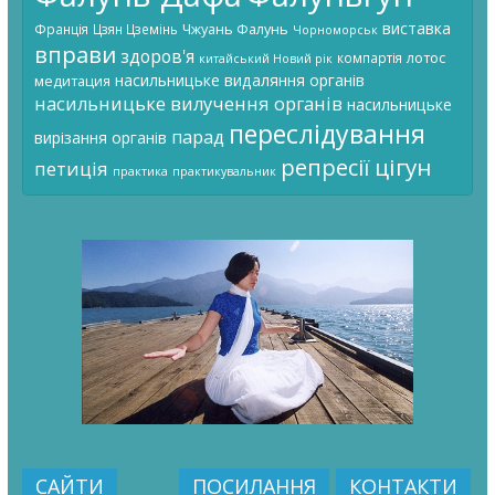
виставка
Чжуань Фалунь
Франція
Цзян Цземінь
Чорноморськ
вправи
здоров'я
лотос
компартія
китайський Новий рік
насильницьке видаляння органів
медитация
насильницьке вилучення органів
насильницьке
переслідування
парад
вирізання органів
цігун
репресії
петиція
практика
практикувальник
САЙТИ
ПОСИЛАННЯ
КОНТАКТИ