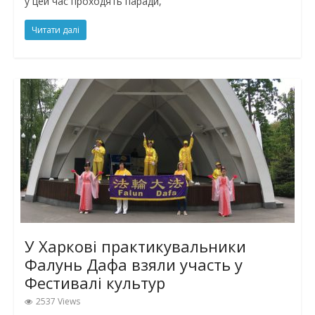
у цей час проходять паради,
Читати далі
У Харкові практикувальники
Фалунь Дафа взяли участь у
Фестивалі культур
2537 Views