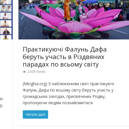
Практикуючі Фалунь Дафа
беруть участь в Різдвяних
парадах по всьому світу
2309 Views
(Minghui.org) З наближенням свят практикуючі
Фалунь Дафа по всьому світу беруть участь у
громадських заходах, присвячених Різдву,
ою
пропонуючи людям познайомитися
у,
Читати далі