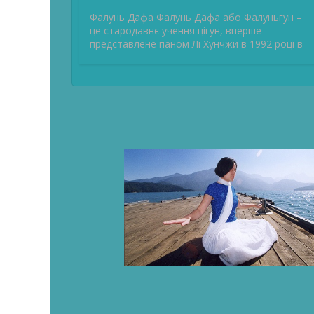
Фалунь Дафа Фалунь Дафа або Фалуньгун –
це стародавнє учення цігун, вперше
представлене паном Лі Хунчжи в 1992 році в