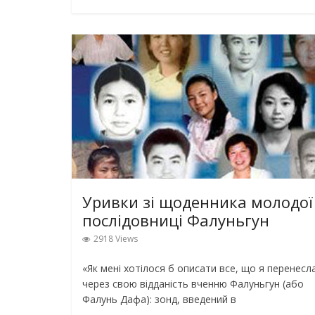
Уривки зі щоденника молодої
послідовниці Фалуньгун
2918 Views
«Як мені хотілося б описати все, що я перенесл
через свою відданість вченню Фалуньгун (або
Фалунь Дафа): зонд, введений в