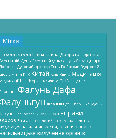
Мітки
Істина-Доброта-Терпіння
Істина
13 травня
25 квітня
Дніпро
Всесвітній День
Всесвітній день Фалунь Дафа
Доброта
Духовий оркестр Тянь Го
Заходи
Здоровий
Китай
Медитація
Київ
спосіб життя
КПК
Книга
Медитації
США
Нью-Йорк
Німеччина
Сі Цзіньпін
Фалунь Дафа
Терпіння
Фалуньгун
Чжуань
Франція
Цзян Цземінь
вправи
виставка
Фалунь
Чорноморськ
здоров'я
лотос
компартія
китайський Новий рік
насильницьке видаляння органів
медитация
насильницьке вилучення органів