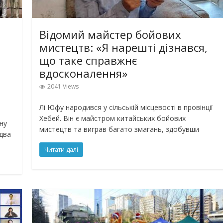
Відомий майстер бойових
мистецтв: «Я нарешті дізнався,
що таке справжнє
вдосконалення»
2041 Views
Лі Юфу народився у сільській місцевості в провінції
Хебей. Він є майстром китайських бойових
ну
мистецтв та виграв багато змагань, здобувши
два
Читати далі