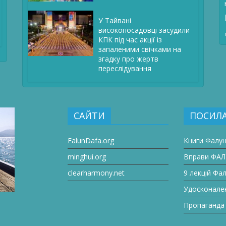
У Тайвані
високопосадовці засудили
КПК під час акції із
запаленими свічками на
згадку про жертв
переслідування
САЙТИ
ПОСИЛ
FalunDafa.org
Книги Фалу
minghui.org
Вправи ФА
clearharmony.net
9 лекцій Фа
Удосконале
Пропаганда