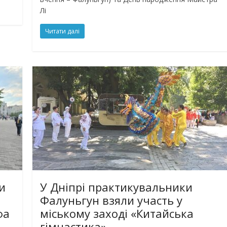
Лі
Читати далі
и
У Дніпрі практикувальники
Фалуньгун взяли участь у
фа
міському заході «Китайська
гімнастика»