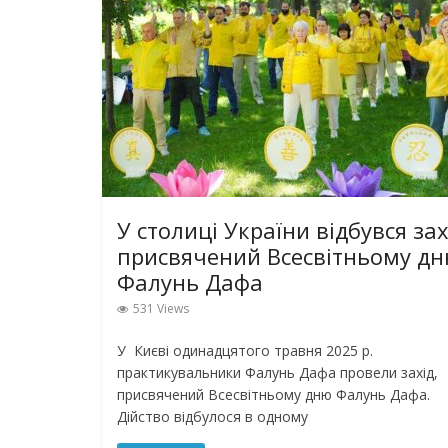
У столиці України відбувся зах
присвячений Всесвітньому д
Фалунь Дафа
531 Views
У Києві одинадцятого травня 2025 р.
практикувальники Фалунь Дафа провели захід,
присвячений Всесвітньому дню Фалунь Дафа.
Дійство відбулося в одному