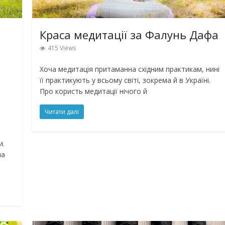
Краса медитації за Фалунь Дафа
415 Views
Хоча медитація притаманна східним практикам, нині
її практикують у всьому світі, зокрема й в Україні.
Про користь медитації нічого й
Читати далі
и.
ма