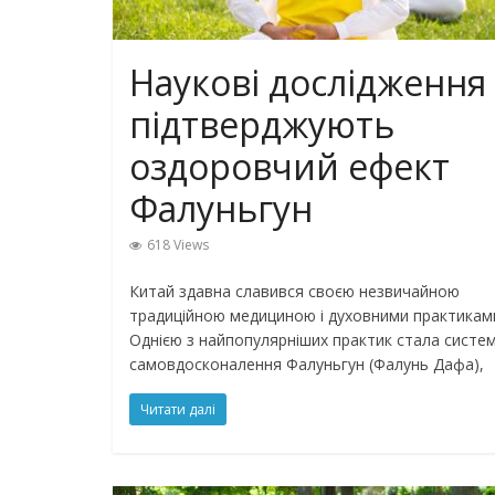
Наукові дослідження
підтверджують
оздоровчий ефект
Фалуньгун
618 Views
Китай здавна славився своєю незвичайною
традиційною медициною і духовними практикам
Однією з найпопулярніших практик стала систе
самовдосконалення Фалуньгун (Фалунь Дафа),
Читати далі