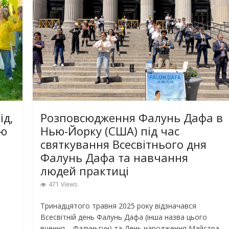
ід,
Розповсюдження Фалунь Дафа в
ню
Нью-Йорку (США) під час
святкування Всесвітнього дня
Фалунь Дафа та навчання
людей практиці
471 Views
Тринадцятого травня 2025 року відзначався
Всесвітній день Фалунь Дафа (інша назва цього
вчення – Фалуньгун) та День народження Майстра