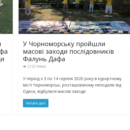
и
У Чорноморську пройшли
афа
масові заходи послідовників
ди
Фалунь Дафа
2123 Views
У період з 3 по 14 серпня 2020 року в курортному
місті Чорноморськ, розташованому неподалік від
Одеси, відбулися масові заходи
Читати далі