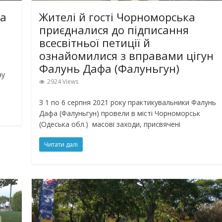
ка
Жителі й гості Чорноморська
приєдналися до підписання
всесвітньої петиції й
ознайомилися з вправами цігун
Фалунь Дафа (Фалуньгун)
ну
2924 Views
З 1 по 6 серпня 2021 року практикувальники Фалунь
Дафа (Фалуньгун) провели в місті Чорноморськ
(Одеська обл.) масові заходи, присвячені
Читати далі