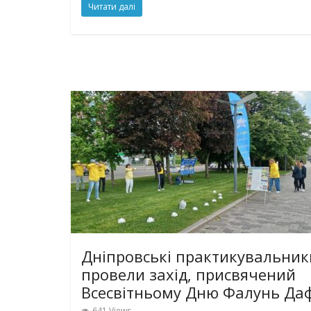
Читати далі
Дніпровські практикувальник
провели захід, присвячений
Всесвітньому Дню Фалунь Да
641 Views