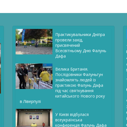
Практикувальники Дніпра
провели захід,
присвячений
Всесвітньому Дню Фалунь
Дафа
Велика Британія.
Послідовники Фалуньгун
знайомлять людей із
практикою Фалунь Дафа
під час святкування
китайського Нового року
в Ліверпулі
У Києві відбулася
всеукраїнська
конференція Фалунь Дафа