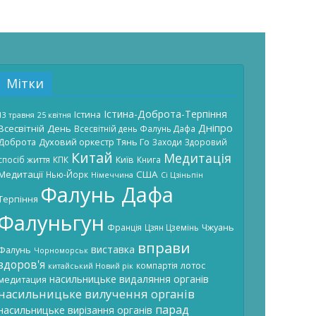
Мітки
Істина-Доброта-Терпіння
Істина
13 травня
25 квітня
Дніпро
Всесвітній День
Всесвітній день Фалунь Дафа
Доброта
Духовий оркестр Тянь Го
Заходи
Здоровий
Китай
Медитація
Київ
спосіб життя
КПК
Книга
Медитації
США
Нью-Йорк
Німеччина
Сі Цзіньпін
Фалунь Дафа
Терпіння
Фалуньгун
Чжуань
Франція
Цзян Цземінь
вправи
виставка
Фалунь
Чорноморськ
здоров'я
лотос
компартія
китайський Новий рік
насильницьке видаляння органів
медитация
насильницьке вилучення органів
парад
насильницьке вирізання органів