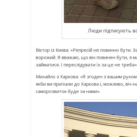
Люди підписують все
Віктор із Києва: «Репресій не повинно бути. З
ворожий. Я вважаю, що він повинен бути, я м
займатися. І переслідувати їх за це не треба»
Михайло з Харкова: «Я згоден з вашим рухом.
якби ви приїхали до Харкова і, можливо, віч-н
саморозвиток буде за нами».