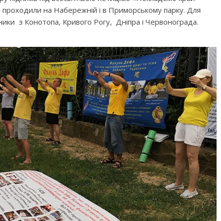
ди проходили на Набережній і в Приморському парку. Для
ники з Конотопа, Кривого Рогу, Дніпра і Червонограда.