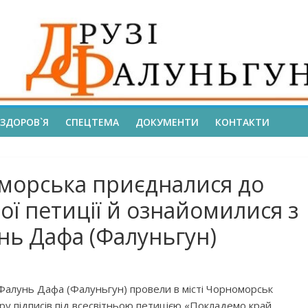
ЗДОРОВ`Я
СПЕЦТЕМА
ДОКУМЕНТИ
КОНТАКТИ
оморська приєдналися до
ої петиції й ознайомилися з
нь Дафа (Фалуньгун)
 Фалунь Дафа (Фалуньгун) провели в місті Чорноморськ
ору підписів під всесвітньою петицією «Покладемо край