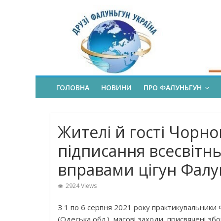
ГОЛОВНА
НОВИНИ
ПРО ФАЛУНЬГУН
Жителі й гості Чорн
підписання всесвітнь
вправами цігун Фалу
2924 Views
З 1 по 6 серпня 2021 року практикувальники
(Одеська обл.) масові заходи, присвячені зб