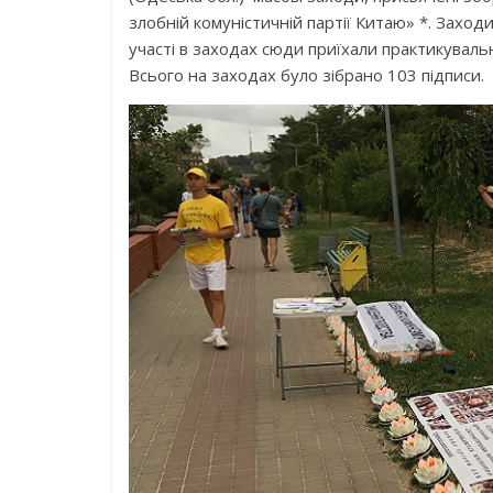
злобній комуністичній партії Китаю» *. Захо
участі в заходах сюди приїхали практикуваль
Всього на заходах було зібрано 103 підписи.