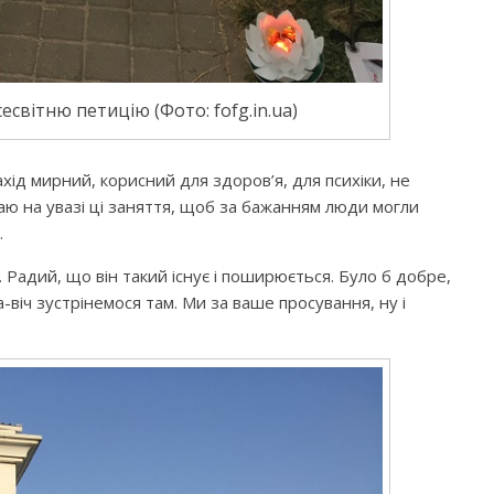
світню петицію (Фото: fofg.in.ua)
ахід мирний, корисний для здоров’я, для психіки, не
аю на увазі ці заняття, щоб за бажанням люди могли
.
 Радий, що він такий існує і поширюється. Було б добре,
а-віч зустрінемося там. Ми за ваше просування, ну і