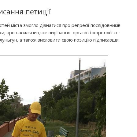
исання петиції
стей міста змогло дізнатися про репресії послідовників
ки, про насильницьке вирізання органів і жорстокість
алуньгун, а також висловити свою позицію підписавши