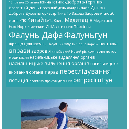
Істина-Доброта-Терпіння
Істина
13 травня
25 квітня
Дніпро
Всесвітній День
Всесвітній день Фалунь Дафа
Доброта
Духовий оркестр Тянь Го
Заходи
Здоровий спосіб
Китай
Медитація
Київ
Медитації
життя
КПК
Книга
США
Терпіння
Нью-Йорк
Німеччина
Сі Цзіньпін
Фалунь Дафа
Фалуньгун
виставка
Чжуань Фалунь
Франція
Цзян Цземінь
Чорноморськ
вправи
здоров'я
лотос
компартія
китайський Новий рік
насильницьке видаляння органів
медитация
насильницьке вилучення органів
насильницьке
переслідування
парад
вирізання органів
цігун
репресії
петиція
практика
практикувальник