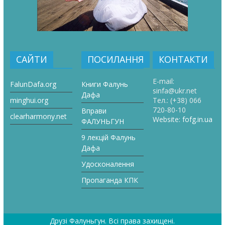
САЙТИ
ПОСИЛАННЯ
КОНТАКТИ
E-mail:
FalunDafa.org
Книги Фалунь
sinfa@ukr.net
Дафа
minghui.org
Тел.:
(+38) 066
720-80-10
Вправи
clearharmony.net
Website:
fofg.in.ua
ФАЛУНЬГУН
9 лекцій Фалунь
Дафа
Удосконалення
Пропаганда КПК
Друзі Фалуньгун
. Всі права захищені.