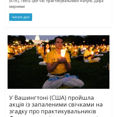
(КПК), і весь цей час практикувальники Фалунь Дафа
мирними
Читати далі
У Вашингтоні (США) пройшла
акція із запаленими свічками на
згадку про практикувальників