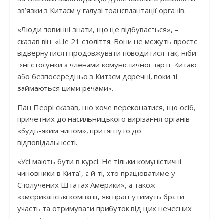
зв’язки з Китаєм у галузі трансплантації органів.
«Люди повинні знати, що це відбувається», –
сказав він. «Це 21 століття. Вони не можуть просто
відвернутися і продовжувати поводитися так, ніби
їхні стосунки з членами комуністичної партії Китаю
або безпосередньо з Китаєм доречні, поки ті
займаються цими речами».
Пан Перрі сказав, що хоче переконатися, що осіб,
причетних до насильницького вирізання органів
«будь-яким чином», притягнуто до
відповідальності.
«Усі мають бути в курсі. Не тільки комуністичні
чиновники в Китаї, а й ті, хто працюватиме у
Сполучених Штатах Америки», а також
«американські компанії, які прагнутимуть брати
участь та отримувати прибуток від цих нечесних