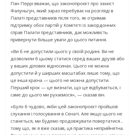
Пан Перрі вважає, що законопроєкт про захист
Фалуньгун, який зараз перебуває на розгляді в
Палаті представників після того, як отримав
підтримку обох партій у Комітеті із закордонних
справ Палати представників, дає можливість
привернути більше уваги до цього питання.
«Ви б не допустили цього у своїй родині. Ви не
дозволили б цьому статися серед ваших друзів або
у ваших ділових відносинах. Цього не можна
допустити й у ширших масштабах лише тому, що
це інша країна — цього не можна допустити.
Перший крок — це визнати, що це відбувається, і
саме до цього ми рухаємося», — сказав він.
«Було б чудово, якби цей законопроєкт пройшов
слухання і голосування в Сенаті. Але якщо цього не
станеться, ми будемо продовжувати повертатися…
тому що, як я вже сказав, ця практика неприйнятна.