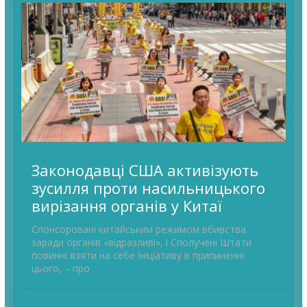
Законодавці США активізують
зусилля проти насильницького
вирізання органів у Китаї
Спонсоровані китайським режимом вбивства
заради органів «відразливі», і Сполучені Штати
повинні взяти на себе ініціативу в припиненні
цього, – про