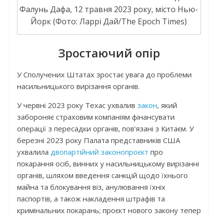
Фалунь Дафа, 12 травня 2023 року, місто Нью-
Йорк (Фото: Ларрі Дай/The Epoch Times)
Зростаючий опір
У Сполучених Штатах зростає увага до проблеми
насильницького вирізання органів.
У червні 2023 року Техас ухвалив
закон
, який
забороняє страховим компаніям фінансувати
операції з пересадки органів, пов’язані з Китаєм. У
березні 2023 року Палата представників США
ухвалила
двопартійний законопроєкт
про
покарання осіб, винних у насильницькому вирізанні
органів, шляхом введення санкцій щодо їхнього
майна та блокування віз, анулювання їхніх
паспортів, а також накладення штрафів та
кримінальних покарань; проєкт нового закону тепер