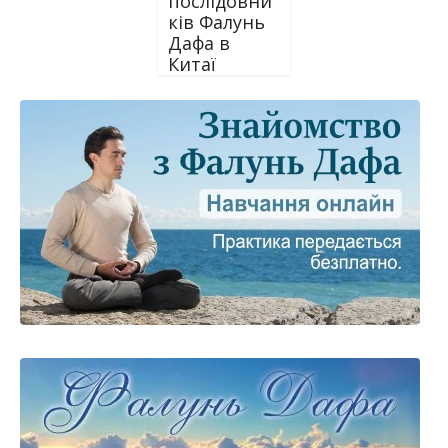
послідовни
ків Фалунь
Дафа в
Китаї