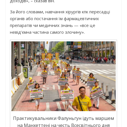
доходів», – сказав він.
За його словами, навчання хірургів кпк пересадці
органів або постачання їм фармацевтичних
препаратів чи медичних знань — «все це
невід’ємна частина самого злочину».
Практикувальники Фалуньгун ідуть маршем
на Манхеттені на честь Всесвітнього дня