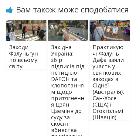
Вам також може сподобатися
Заходи
Західна
Практикую
Фалуньгун
Україна:
чі Фалунь
по всьому
збір
Дафа взяли
світу
підписів під
участь у
петицією
святкових
DAFOH та
заходах в
клопотання
Сіднеї
м щодо
(Австралія),
притягненн
Сан-Хосе
я Цзян
(США) і
Цземіня до
Стокгольмі
суду за
(Швеція)
скоєні
вбивства