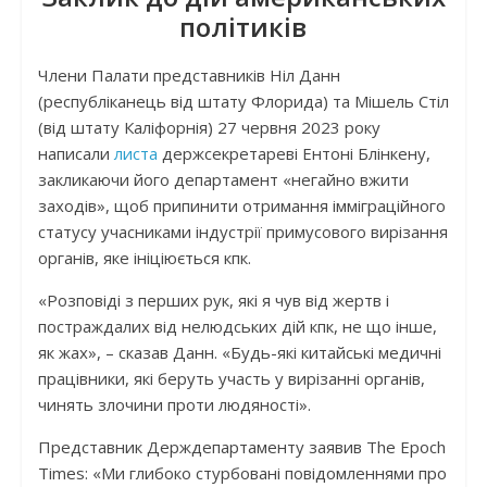
політиків
Члени Палати представників Ніл Данн
(республіканець від штату Флорида) та Мішель Стіл
(від штату Каліфорнія) 27 червня 2023 року
написали
листа
держсекретареві Ентоні Блінкену,
закликаючи його департамент «негайно вжити
заходів», щоб припинити отримання імміграційного
статусу учасниками індустрії примусового вирізання
органів, яке ініціюється кпк.
«Розповіді з перших рук, які я чув від жертв і
постраждалих від нелюдських дій кпк, не що інше,
як жах», – сказав Данн. «Будь-які китайські медичні
працівники, які беруть участь у вирізанні органів,
чинять злочини проти людяності».
Представник Держдепартаменту заявив The Epoch
Times: «Ми глибоко стурбовані повідомленнями про