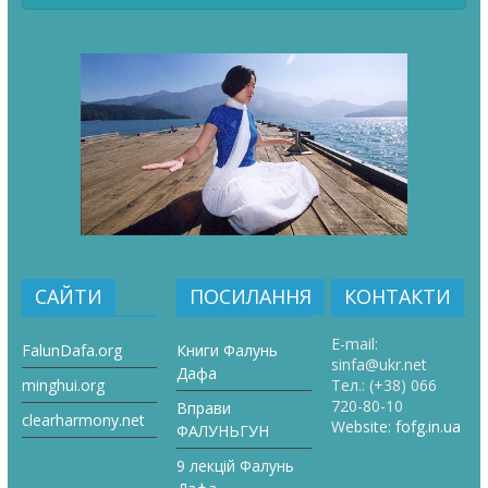
САЙТИ
ПОСИЛАННЯ
КОНТАКТИ
E-mail:
FalunDafa.org
Книги Фалунь
sinfa@ukr.net
Дафа
minghui.org
Тел.:
(+38) 066
720-80-10
Вправи
clearharmony.net
Website:
fofg.in.ua
ФАЛУНЬГУН
9 лекцій Фалунь