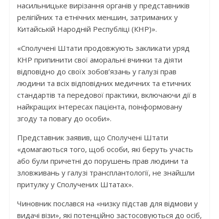
насильницьке вирізання органів у представників
релігійних та етнічних меншин, затриманих у
Китайській Народній Республіці (КНР)».
«Сполучені Штати продовжують закликати уряд
КНР припинити свої аморальні вчинки та діяти
відповідно до своїх зобов’язань у галузі прав
людини та всіх відповідних медичних та етичних
стандартів та передової практики, включаючи дії в
найкращих інтересах пацієнта, поінформовану
згоду та повагу до особи».
Представник заявив, що Сполучені Штати
«домагаються того, щоб особи, які беруть участь
або були причетні до порушень прав людини та
зловживань у галузі трансплантології, не знайшли
притулку у Сполучених Штатах».
Чиновник послався на «низку підстав для відмови у
видачі візи», які потенційно застосовуються до осіб,