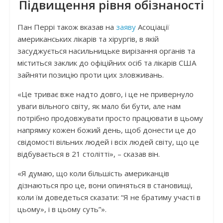
Підвищення рівня обізнаності
Пан Перрі також вказав на
заяву
Асоціації
американських лікарів та хірургів, в якій
засуджується насильницьке вирізання органів та
міститься заклик до офіційних осіб та лікарів США
зайняти позицію проти цих зловживань.
«Це триває вже надто довго, і це не привернуло
уваги вільного світу, як мало би бути, але нам
потрібно продовжувати просто працювати в цьому
напрямку кожен божий день, щоб донести це до
свідомості вільних людей і всіх людей світу, що це
відбувається в 21 столітті», – сказав він.
«Я думаю, що коли більшість американців
дізнаються про це, вони опиняться в становищі,
коли їм доведеться сказати: “Я не братиму участі в
цьому», і в цьому суть”».