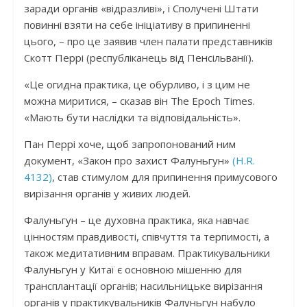
заради органів «відразливі», і Сполучені Штати
повинні взяти на себе ініціативу в припиненні
цього, – про це заявив член палати представників
Скотт Перрі (республіканець від Пенсільванії).
«Це огидна практика, це обурливо, і з цим не
можна миритися, – сказав він The Epoch Times.
«Мають бути наслідки та відповідальність».
Пан Перрі хоче, щоб запропонований ним
документ, «Закон про захист Фалуньгун»
(H.R.
4132)
, став стимулом для припинення примусового
вирізання органів у живих людей.
Фалуньгун – це духовна практика, яка навчає
цінностям правдивості, співчуття та терпимості, а
також медитативним вправам. Практикувальники
Фалуньгун у Китаї є основною мішенню для
трансплантації органів; насильницьке вирізання
органів у практикувальників Фалуньгун набуло