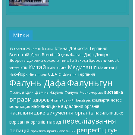
Мітки
Істина-Доброта-Терпіння
Істина
13 травня
25 квітня
Дніпро
Всесвітній День
Всесвітній день Фалунь Дафа
Доброта
Духовий оркестр Тянь Го
Заходи
Здоровий спосіб
Китай
Медитація
Київ
Медитації
життя
КПК
Книга
США
Терпіння
Нью-Йорк
Німеччина
Сі Цзіньпін
Фалунь Дафа
Фалуньгун
виставка
Чжуань Фалунь
Франція
Цзян Цземінь
Чорноморськ
вправи
здоров'я
лотос
компартія
китайський Новий рік
насильницьке видаляння органів
медитация
насильницьке вилучення органів
насильницьке
переслідування
парад
вирізання органів
цігун
репресії
петиція
практика
практикувальник