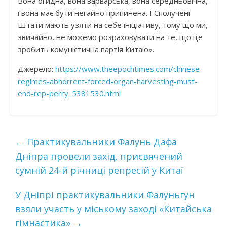
Вона огидна, вона варварська, вона середньовічна,
і вона має бути негайно припинена. І Сполучені
Штати мають узяти на себе ініціативу, тому що ми,
звичайно, не можемо розраховувати на те, що це
зробить комуністична партія Китаю».
Джерело:
https://www.theepochtimes.com/chinese-
regimes-abhorrent-forced-organ-harvesting-must-
end-rep-perry_5381530.html
←
Практикувальники Фалунь Дафа
Дніпра провели захід, присвячений
сумній 24-й річниці репресій у Китаї
У Дніпрі практикувальники Фалуньгун
взяли участь у міському заході «Китайська
гімнастика»
→