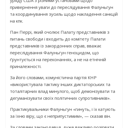
уряду США з різними установами щодо
привернення уваги до переслідування Фалуньгун
та координування зусиль щодо накладення санкцій
на кпк.
Пан Перрі, який очолює Палату представників з
питань свободи і входить до комітету Палати
представників із закордонних справ, вважає
переслідування Фалуньгун геноцидом, що
ґрунтується на переконаннях, а не на етнічній
приналежності.
За його словами, комуністична партія КНР
«використувала тактику інших диктаторських та
тоталітарних влад минулого, щоб демонізувати та
дегуманізувати своїх політичних супротивників».
Практикувальники Фалуньгун «гинуть, і їх катують
за їхню віру, що є неприпустимим», — сказав він.
За словами законодавця, дуже важливо розірвати