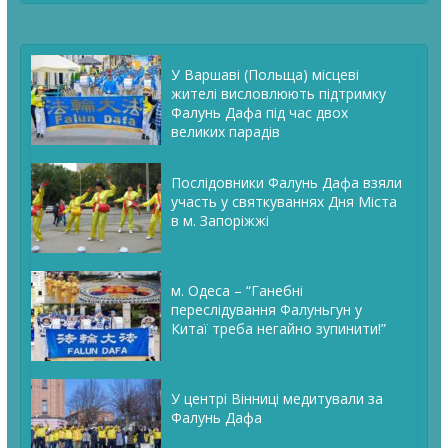
У Варшаві (Польща) місцеві
жителі висловлюють підтримку
Фалунь Дафа під час двох
великих парадів
Послідовники Фалунь Дафа взяли
участь у святкуваннях Дня Міста
в м. Запоріжжі
м. Одеса – “Ганебні
переслідування Фалуньгун у
Китаї треба негайно зупинити!”
У центрі Вінниці медитували за
Фалунь Дафа