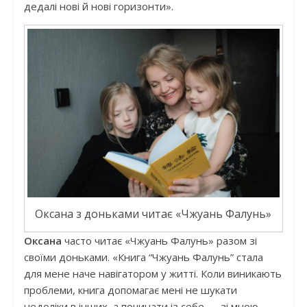
дедалі нові й нові горизонти».
Оксана з доньками читає «Чжуань Фалунь»
Оксана
часто читає «Чжуань Фалунь» разом зі
своїми доньками. «Книга “Чжуань Фалунь” стала
для мене наче навігатором у житті. Коли виникають
проблеми, книга допомагає мені не шукати
недоліки в інших, а починати із себе — зі мною