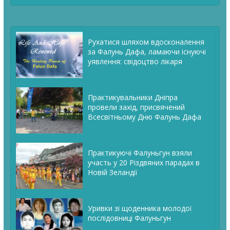
Рухатися шляхом вдосконалення
за Фалунь Дафа, ламаючи існуючі
уявлення: свідоцтво лікаря
Практикувальники Дніпра
провели захід, присвячений
Всесвітньому Дню Фалунь Дафа
Практикуючі Фалуньгун взяли
участь у 20 Різдвяних парадах в
Новій Зеландії
Уривки зі щоденника молодої
послідовниці Фалуньгун