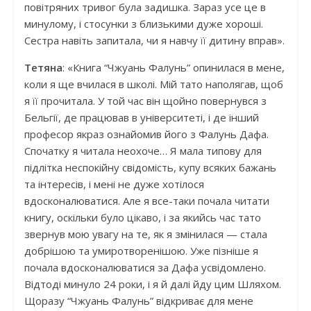
повітряних тривог була задишка. Зараз усе це в
минулому, і стосунки з близькими дуже хороші.
Сестра навіть запитала, чи я навчу її дитину вправ».
Тетяна
: «Книга “Чжуань Фалунь” опинилася в мене,
коли я ще вчилася в школі. Мій тато наполягав, щоб
я її прочитала. У той час він щойно повернувся з
Бельгії, де працював в університеті, і де інший
професор якраз ознайомив його з Фалунь Дафа.
Спочатку я читала неохоче… Я мала типову для
підлітка неспокійну свідомість, купу всяких бажань
та інтересів, і мені не дуже хотілося
вдосконалюватися. Але я все-таки почала читати
книгу, оскільки було цікаво, і за якийсь час тато
звернув мою увагу на те, як я змінилася — стала
добрішою та умиротворенішою. Уже пізніше я
почала вдосконалюватися за Дафа усвідомлено.
Відтоді минуло 24 роки, і я й далі йду цим Шляхом.
Щоразу “Чжуань Фалунь” відкриває для мене