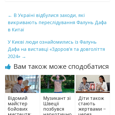
←
В Україні відбулися заходи, які
викривають переслідування Фалунь Дафа
в Китаї
У Києві люди ознайомились із Фалунь
Дафа на виставці «Здоров’я та довголіття
2024»
→
Вам також може сподобатися
Відомий
Музикант зі
Діти також
майстер
Швеції
стають
бойових
позбувся
жертвами −
мистецтв:
наркотично
через