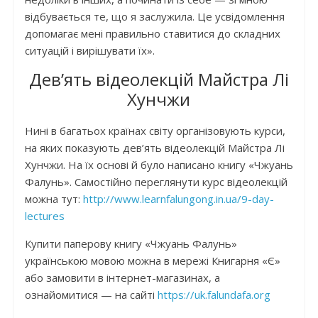
відбувається те, що я заслужила. Це усвідомлення
допомагає мені правильно ставитися до складних
ситуацій і вирішувати їх».
Дев’ять відеолекцій Майстра Лі
Хунчжи
Нині в багатьох країнах світу організовують курси,
на яких показують дев’ять відеолекцій Майстра Лі
Хунчжи. На їх основі й було написано книгу «Чжуань
Фалунь». Самостійно переглянути курс відеолекцій
можна тут:
http://www.learnfalungong.in.ua/9-day-
lectures
Купити паперову книгу «Чжуань Фалунь»
українською мовою можна в мережі Книгарня «Є»
або замовити в інтернет-магазинах, а
ознайомитися — на сайті
https://uk.falundafa.org