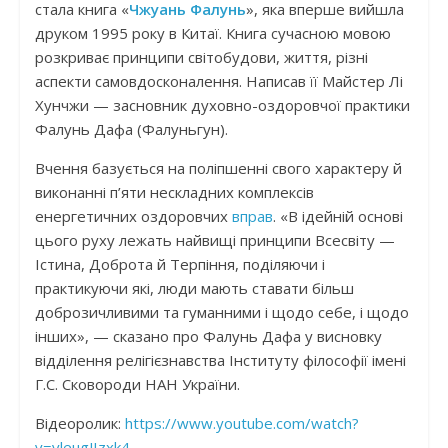
стала книга «
Чжуань Фалунь
», яка вперше вийшла
друком 1995 року в Китаї. Книга сучасною мовою
розкриває принципи світобудови, життя, різні
аспекти самовдосконалення. Написав її Майстер Лі
Хунчжи — засновник духовно-оздоровчої практики
Фалунь Дафа (Фалуньгун).
Вчення базується на поліпшенні свого характеру й
виконанні п’яти нескладних комплексів
енергетичних оздоровчих
вправ
. «В ідейній основі
цього руху лежать найвищі принципи Всесвіту —
Істина, Доброта й Терпіння, поділяючи і
практикуючи які, люди мають ставати більш
доброзичливими та гуманними і щодо себе, і щодо
інших», — сказано про Фалунь Дафа у висновку
відділення релігієзнавства Інституту філософії імені
Г.С. Сковороди НАН України.
Відеоролик:
https://www.youtube.com/watch?
v=vleugJIzxk4