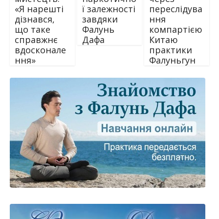
«Я нарешті
ї залежності
переслідува
дізнався,
завдяки
ння
що таке
Фалунь
компартією
справжнє
Дафа
Китаю
вдосконале
практики
ння»
Фалуньгун