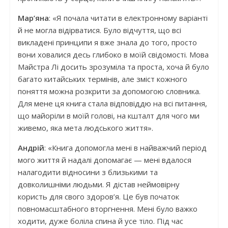
Мар’яна
: «Я почала читати в електронному варіанті
й не могла відірватися. Було відчуття, що всі
викладені принципи я вже знала до того, просто
вони ховалися десь глибоко в моїй свідомості. Мова
Майстра Лі досить зрозуміла та проста, хоча й було
багато китайських термінів, але зміст кожного
поняття можна розкрити за допомогою словника.
Для мене ця книга стала відповіддю на всі питання,
що майоріли в моїй голові, на кшталт для чого ми
живемо, яка мета людського життя».
Андрій
: «Книга допомогла мені в найважчий період
мого життя й надалі допомагає — мені вдалося
налагодити відносини з близькими та
довколишніми людьми. Я дістав неймовірну
користь для свого здоров’я. Це був початок
повномасштабного вторгнення. Мені було важко
ходити, дуже боліла спина й усе тіло. Під час