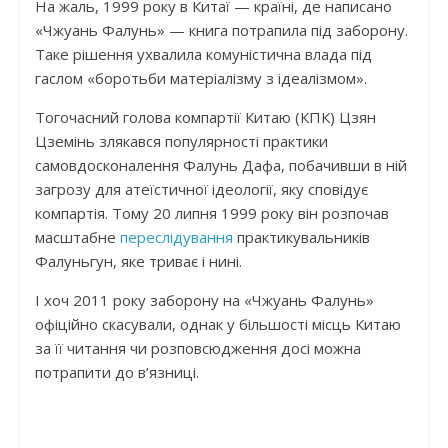
На жаль, 1999 року в Китаї — країні, де написано
«Чжуань Фалунь» — книга потрапила під заборону.
Таке рішення ухвалила комуністична влада під
гаслом «боротьби матеріалізму з ідеалізмом».
Тогочасний голова компартії Китаю (КПК) Цзян
Цземінь злякався популярності практики
самовдосконалення Фалунь Дафа, побачивши в ній
загрозу для атеїстичної ідеології, яку сповідує
компартія. Тому 20 липня 1999 року він розпочав
масштабне
переслідування
практикувальників
Фалуньгун, яке триває і нині.
І хоч 2011 року заборону на «Чжуань Фалунь»
офіційно скасували, однак у більшості місць Китаю
за її читання чи розповсюдження досі можна
потрапити до в’язниці.