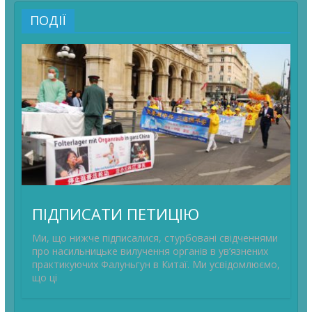
ПОДІЇ
ПІДПИСАТИ ПЕТИЦІЮ
Ми, що нижче підписалися, стурбовані свідченнями
про насильницьке вилучення органів в ув’язнених
практикуючих Фалуньгун в Китаї. Ми усвідомлюємо,
що ці