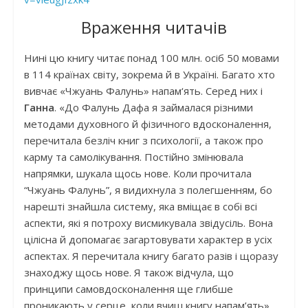
Враження читачів
Нині цю книгу читає понад 100 млн. осіб 50 мовами
в 114 країнах світу, зокрема й в Україні. Багато хто
вивчає «Чжуань Фалунь» напам‘ять. Серед них і
Ганна
. «До Фалунь Дафа я займалася різними
методами духовного й фізичного вдосконалення,
перечитала безліч книг з психології, а також про
карму та самолікування. Постійно змінювала
напрямки, шукала щось нове. Коли прочитала
“Чжуань Фалунь”, я видихнула з полегшенням, бо
нарешті знайшла систему, яка вміщає в собі всі
аспекти, які я потроху висмикувала звідусіль. Вона
цілісна й допомагає загартовувати характер в усіх
аспектах. Я перечитала книгу багато разів і щоразу
знаходжу щось нове. Я також відчула, що
принципи самовдосконалення ще глибше
проникають у серце, коли вчиш книгу напам’ять».