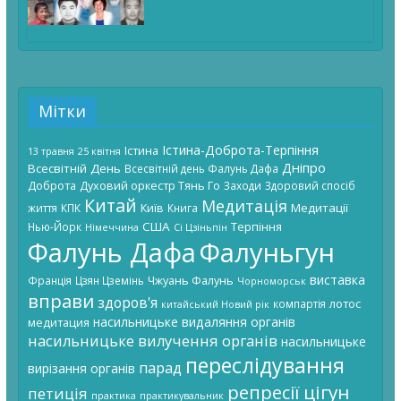
Мітки
Істина-Доброта-Терпіння
Істина
13 травня
25 квітня
Дніпро
Всесвітній День
Всесвітній день Фалунь Дафа
Доброта
Духовий оркестр Тянь Го
Заходи
Здоровий спосіб
Китай
Медитація
Київ
Медитації
життя
КПК
Книга
США
Терпіння
Нью-Йорк
Німеччина
Сі Цзіньпін
Фалунь Дафа
Фалуньгун
виставка
Чжуань Фалунь
Франція
Цзян Цземінь
Чорноморськ
вправи
здоров'я
лотос
компартія
китайський Новий рік
насильницьке видаляння органів
медитация
насильницьке вилучення органів
насильницьке
переслідування
парад
вирізання органів
цігун
репресії
петиція
практика
практикувальник