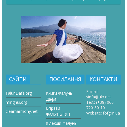
САЙТИ
ПОСИЛАННЯ
КОНТАКТИ
E-mail:
FalunDafa.org
Книги Фалунь
sinfa@ukr.net
Дафа
minghui.org
Тел.:
(+38) 066
720-80-10
Вправи
clearharmony.net
Website:
fofg.in.ua
ФАЛУНЬГУН
9 лекцій Фалунь