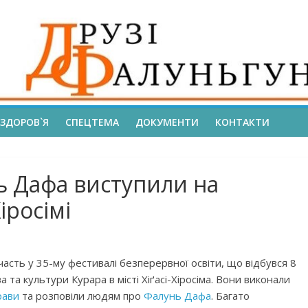
ЗДОРОВ`Я
СПЕЦТЕМА
ДОКУМЕНТИ
КОНТАКТИ
ь Дафа виступили на
іросімі
часть у 35-му фестивалі безперервної освіти, що відбувся 8
 та культури Курара в місті Хіґасі-Хіросіма. Вони виконали
рави
та розповіли людям про
Фалунь Дафа
. Багато