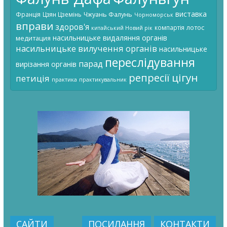
виставка
Чжуань Фалунь
Франція
Цзян Цземінь
Чорноморськ
вправи
здоров'я
лотос
компартія
китайський Новий рік
насильницьке видаляння органів
медитация
насильницьке вилучення органів
насильницьке
переслідування
парад
вирізання органів
цігун
репресії
петиція
практика
практикувальник
САЙТИ
ПОСИЛАННЯ
КОНТАКТИ