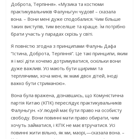
Доброта, Терпіння». «Музика та костюми
практикувальників Фалуньгун чудові! – сказала
вона. – Вони мені дуже сподобалися. Чим більше
таких виступів, тим веселіше та краще. Їм потрібно
брати участь у парадах скрізь у світі.
Я повністю згодна з принципами Фалунь Дафа
“Істина, Доброта, Терпіння”. Це такі принципи, яким
я і мої діти хочемо дотримуватися, оскільки вони
дуже важливі. Усі мають бути щирими та
терплячими, хоча мені, як мамі двох дітей, іноді
важко бути стриманою».
Вона була вражена, дізнавшись, що Комуністична
партія Китаю (КПК) переслідує практикувальників
Фалуньгун. «У людей має бути право на особисту
свободу. Вони повинні мати право обирати, чим
хочуть займатися, і КПК не має втручатися. Усі
повинні жити вільно, як ми, маорі,—сказала вона. –