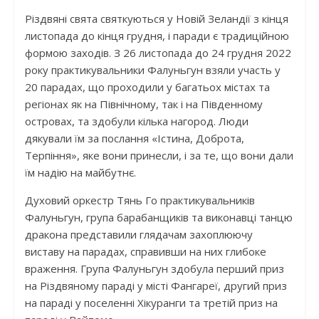
Різдвяні свята святкуються у Новій Зеландії з кінця
листопада до кінця грудня, і паради є традиційною
формою заходів. З 26 листопада до 24 грудня 2022
року практикувальники Фалуньгун взяли участь у
20 парадах, що проходили у багатьох містах та
регіонах як на Північному, так і на Південному
островах, та здобули кілька нагород. Люди
дякували їм за послання «Істина, Доброта,
Терпіння», яке вони принесли, і за те, що вони дали
їм надію на майбутнє.
Духовий оркестр Тянь Го практикувальників
Фалуньгун, група барабанщиків та виконавці танцю
дракона представили глядачам захоплюючу
виставу на парадах, справивши на них глибоке
враження. Група Фалуньгун здобула перший приз
на Різдвяному параді у місті Фангареї, другий приз
на параді у поселенні Хікуранги та третій приз на