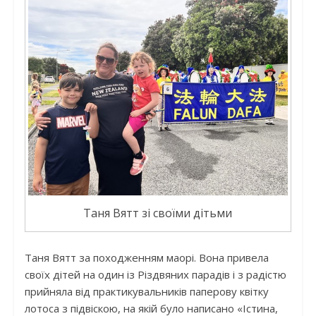
Таня Вятт зі своїми дітьми
Таня Вятт за походженням маорі. Вона привела
своїх дітей на один із Різдвяних парадів і з радістю
прийняла від практикувальників паперову квітку
лотоса з підвіскою, на якій було написано «Істина,