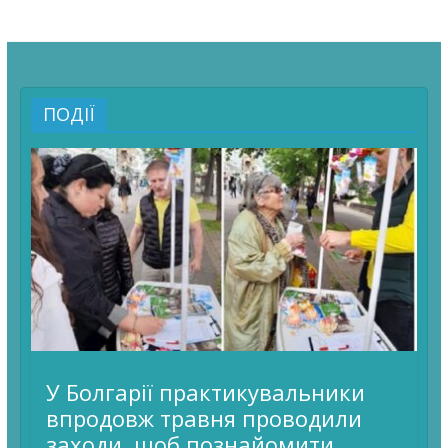
ПОДІЇ
У Болгарії практикувальники
впродовж травня проводили
заходи, щоб познайомити