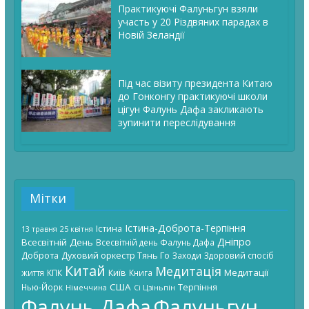
Практикуючі Фалуньгун взяли
участь у 20 Різдвяних парадах в
Новій Зеландії
Під час візиту президента Китаю
до Гонконгу практикуючі школи
цігун Фалунь Дафа закликають
зупинити переслідування
Мітки
Істина-Доброта-Терпіння
Істина
13 травня
25 квітня
Дніпро
Всесвітній День
Всесвітній день Фалунь Дафа
Доброта
Духовий оркестр Тянь Го
Заходи
Здоровий спосіб
Китай
Медитація
Київ
Медитації
життя
КПК
Книга
США
Терпіння
Нью-Йорк
Німеччина
Сі Цзіньпін
Фалунь Дафа
Фалуньгун