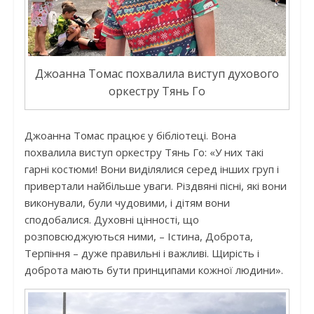
Джоанна Томас похвалила виступ духового
оркестру Тянь Го
Джоанна Томас працює у бібліотеці. Вона
похвалила виступ оркестру Тянь Го: «У них такі
гарні костюми! Вони виділялися серед інших груп і
привертали найбільше уваги. Різдвяні пісні, які вони
виконували, були чудовими, і дітям вони
сподобалися. Духовні цінності, що
розповсюджуються ними, – Істина, Доброта,
Терпіння – дуже правильні і важливі. Щирість і
доброта мають бути принципами кожної людини».