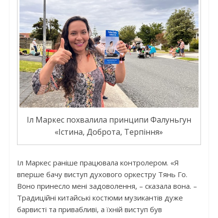
Іл Маркес похвалила принципи Фалуньгун
«Істина, Доброта, Терпіння»
Іл Маркес раніше працювала контролером. «Я
вперше бачу виступ духового оркестру Тянь Го.
Воно принесло мені задоволення, – сказала вона. –
Традиційні китайські костюми музикантів дуже
барвисті та привабливі, а їхній виступ був