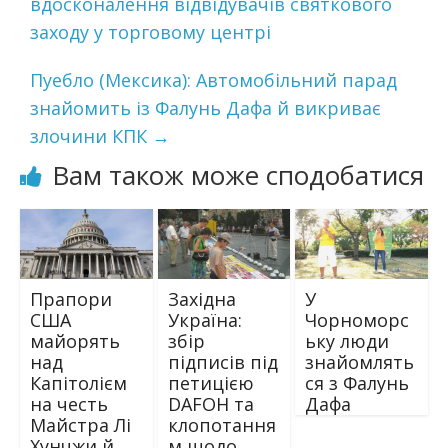
вдосконалення відвідувачів святкового
заходу у торговому центрі
Пуебло (Мексика): Автомобільний парад
знайомить із Фалунь Дафа й викриває
злочини КПК
→
Вам також може сподобатися
Прапори
Західна
У
США
Україна:
Чорноморс
майорять
збір
ьку люди
над
підписів під
знайомлять
Капітолієм
петицією
ся з Фалунь
на честь
DAFOH та
Дафа
Майстра Лі
клопотання
Хунчжи й
м щодо