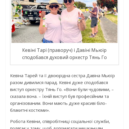
Кевіні Тарі (праворуч) і Давіні Мьюїр
сподобався духовий оркестр Тянь Го
Кевіна Тарей та її двоюрідна сестра Давіна Мьюїр
разом дивилися парад. Кевіні дуже сподобався
виступ оркестру Тянь Го. «Вони були чудовими, –
сказала вона. – Їхній виступ був професійним та
організованим. Вони мають дуже красиві біло-
блакитні костюми».
Робота Кевіни, співробітниці соціальної служби,
полягає у тому, щоб допомагати мешканцям