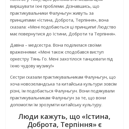
вирішувати їхні проблеми. Дізнавшись, що
практикувальники Фалуньгун живуть за
принципами «Істина, Доброта, Терпіння», вона
сказала: «Мені подобаються ці принципи! Людство
має повернутися до Істини, Доброти та Терпіння».
Давіна – медсестра. Вона поділилася своїми
враженнями: «Мені також сподобався виступ
оркестру Тянь Го. Мені захотілося танцювати під
їхню чудову музику!»
Сестри сказали практикувальникам Фалуньгун, що
хоча новозеландська та китайська культури зовсім
різні, їм подобається Фалуньгун. Вони подякували
практикувальникам Фалуньгун за те, що вони
допомогли їм зрозуміти китайську культуру.
Люди кажуть, що «Істина,
Доброта, Терпіння» є