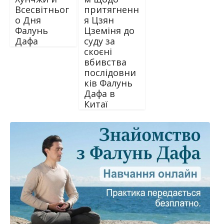
Всесвітньог
притягненн
о Дня
я Цзян
Фалунь
Цземіня до
Дафа
суду за
скоєні
вбивства
послідовни
ків Фалунь
Дафа в
Китаї