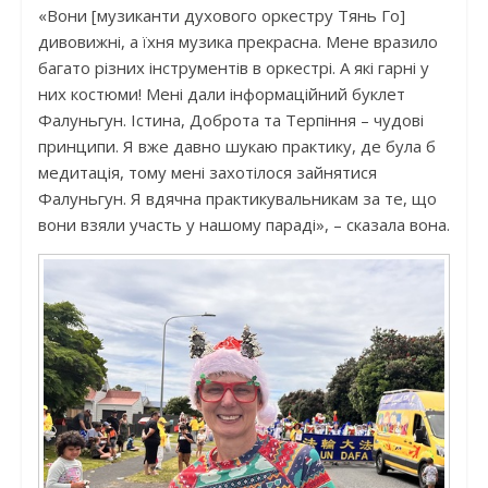
«Вони [музиканти духового оркестру Тянь Го]
дивовижні, а їхня музика прекрасна. Мене вразило
багато різних інструментів в оркестрі. А які гарні у
них костюми! Мені дали інформаційний буклет
Фалуньгун. Істина, Доброта та Терпіння – чудові
принципи. Я вже давно шукаю практику, де була б
медитація, тому мені захотілося зайнятися
Фалуньгун. Я вдячна практикувальникам за те, що
вони взяли участь у нашому параді», – сказала вона.