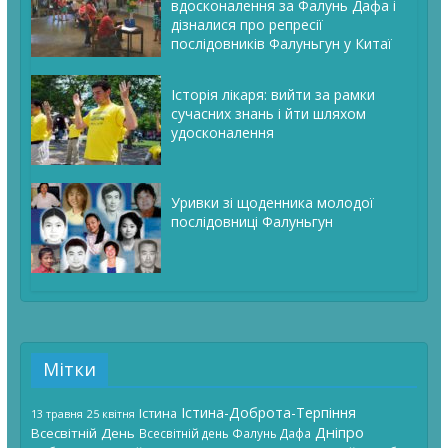
вдосконалення за Фалунь Дафа і
дізналися про репресії
послідовників Фалуньгун у Китаї
Історія лікаря: вийти за рамки
сучасних знань і йти шляхом
удосконалення
Уривки зі щоденника молодої
послідовниці Фалуньгун
Мітки
Істина-Доброта-Терпіння
Істина
13 травня
25 квітня
Дніпро
Всесвітній День
Всесвітній день Фалунь Дафа