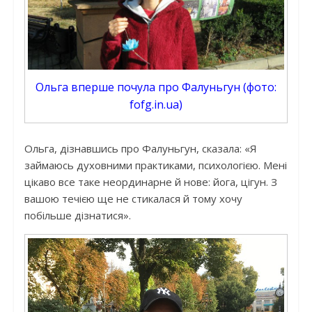
Ольга вперше почула про Фалуньгун (фото:
fofg.in.ua)
Ольга, дізнавшись про Фалуньгун, сказала: «Я
займаюсь духовними практиками, психологією. Мені
цікаво все таке неординарне й нове: йога, цігун. З
вашою течією ще не стикалася й тому хочу
побільше дізнатися».