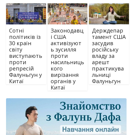
Сотні
Законодавц
Держдепар
політиків із
і США
тамент США
30 країн
активізуют
засудив
світу
ь зусилля
російську
виступають
проти
владу за
проти
насильниць
арешт
репресій
кого
практикува
Фалуньгун у
вирізання
льниці
Китаї
органів у
Фалуньгун
Китаї