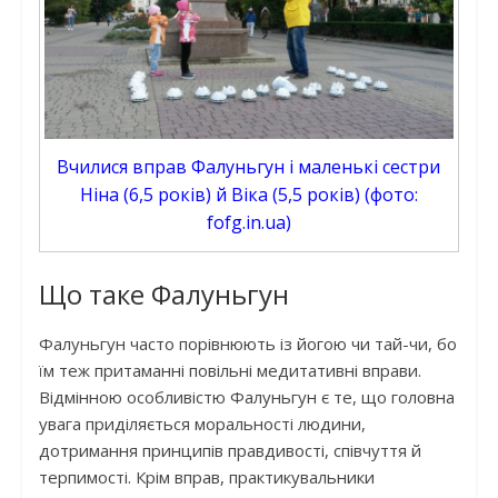
Вчилися вправ Фалуньгун і маленькі сестри
Ніна (6,5 років) й Віка (5,5 років) (фото:
fofg.in.ua)
Що таке Фалуньгун
Фалуньгун часто порівнюють із йогою чи тай-чи, бо
їм теж притаманні повільні медитативні вправи.
Відмінною особливістю Фалуньгун є те, що головна
увага приділяється моральності людини,
дотримання принципів правдивості, співчуття й
терпимості. Крім вправ, практикувальники