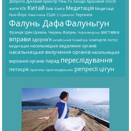
Доброта
Духовий оркестр Тянь Го
Заходи
Здоровий спосіб
Китай
Медитація
Київ
Медитації
життя
КПК
Книга
США
Терпіння
Нью-Йорк
Німеччина
Сі Цзіньпін
Фалунь Дафа
Фалуньгун
виставка
Чжуань Фалунь
Франція
Цзян Цземінь
Чорноморськ
вправи
здоров'я
лотос
компартія
китайський Новий рік
насильницьке видаляння органів
медитация
насильницьке вилучення органів
насильницьке
переслідування
парад
вирізання органів
цігун
репресії
петиція
практика
практикувальник