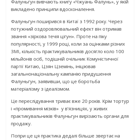
Фалуньгун вивчають книгу «Чжуань Фалунь», у якій
викладено принципи вдосконалення.
Фалуньгун поширився в Китаї з 1992 року. Через
потужний оздоровлювальний ефект він отримав
звання «зіркова течія цігун». Проте на піку
популярності, у 1999 році, коли за оцінками різних
ЗМІ, кількість практикувальників досягло коло 100
мільйонів осіб, тодішній очільник Комуністичної
партії Китаю, Цзян Цземінь, ініціював
загальнонаціональну кампанію придушення
Фалуньгун, заявивши, що це боротьба
матеріалізму з ідеалізмом.
Це переслідування триває вже 20 років. Крім тортур
і «промивання мізків» у в’язницях, у живих
практикувальників Фалуньгун вирізають органи для
продажу.
Попри це ця практика дедалі більше звертає на