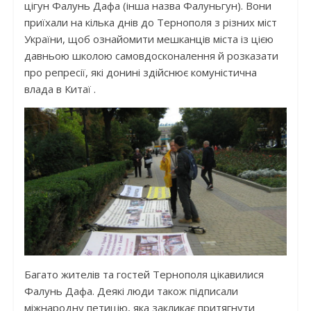
цігун Фалунь Дафа (інша назва Фалуньгун). Вони
приїхали на кілька днів до Тернополя з різних міст
України, щоб ознайомити мешканців міста із цією
давньою школою самовдосконалення й розказати
про репресії, які донині здійснює комуністична
влада в Китаї .
Багато жителів та гостей Тернополя цікавилися
Фалунь Дафа. Деякі люди також підписали
міжнародну петицію, яка закликає притягнути