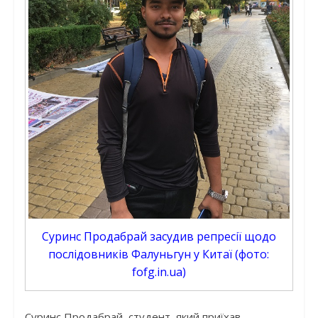
Суринс Продабрай засудив репресії щодо
послідовників Фалуньгун у Китаї (фото:
fofg.in.ua)
Суринс Продабрай, студент, який приїхав