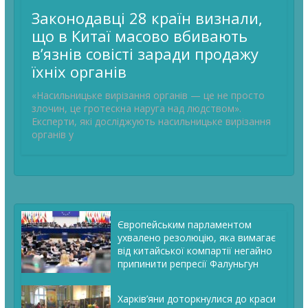
Законодавці 28 країн визнали,
що в Китаї масово вбивають
в’язнів совісті заради продажу
їхніх органів
«Насильницьке вирізання органів — це не просто
злочин, це гротескна наруга над людством».
Експерти, які досліджують насильницьке вирізання
органів у
Європейським парламентом
ухвалено резолюцію, яка вимагає
від китайської компартії негайно
припинити репресії Фалуньгун
Харків’яни доторкнулися до краси