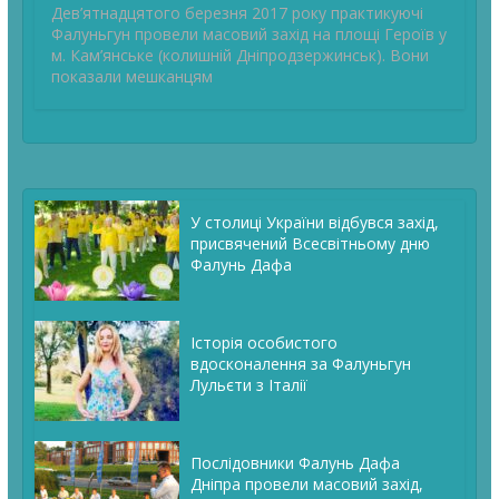
Дев’ятнадцятого березня 2017 року практикуючі
Фалуньгун провели масовий захід на площі Героїв у
м. Кам’янське (колишній Дніпродзержинськ). Вони
показали мешканцям
У столиці України відбувся захід,
присвячений Всесвітньому дню
Фалунь Дафа
Історія особистого
вдосконалення за Фалуньгун
Лульєти з Італії
Послідовники Фалунь Дафа
Дніпра провели масовий захід,