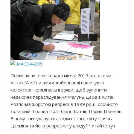
Починаючи з листопада місяці 2015 р. в різних
містах України люди доброї волі підписують
колективні кримінальні заяви, щоб зупинити
незаконні переслідування Фалунь Дафа в Китаї.
Розпочав жорстокі репресії в 1999 році особисто
колишній Голова Політбюро Китаю Цзянь Цземінь.
В чому звинувачують люди всього світу Цзянь
Цземіня та його репресивну владу? Читайте тут