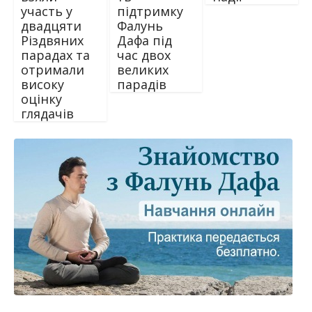
участь у
підтримку
двадцяти
Фалунь
Різдвяних
Дафа під
парадах та
час двох
отримали
великих
високу
парадів
оцінку
глядачів