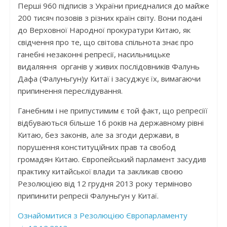
Перші 960 підписів з України приєдналися до майже
200 тисяч позовів з різних країн світу. Вони подані
до Верховної Народної прокуратури Китаю, як
свідчення про те, що світова спільнота знає про
ганебні незаконні репресії, насильницьке
видаляння органів у живих послідовників Фалунь
Дафа (Фалуньгун)у Китаї і засуджує їх, вимагаючи
припинення переслідування.
Ганебним і не припустимим є той факт, що репресіїї
відбуваються більше 16 років на державному рівні
Китаю, без законів, але за згоди держави, в
порушення конституційних прав та свобод
громадян Китаю. Європейський парламент засудив
практику китайської влади та закликав своєю
Резолюцією від 12 грудня 2013 року терміново
припинити репресіі Фалуньгун у Китаї.
Ознайомитися з Резолюцією Європарламенту