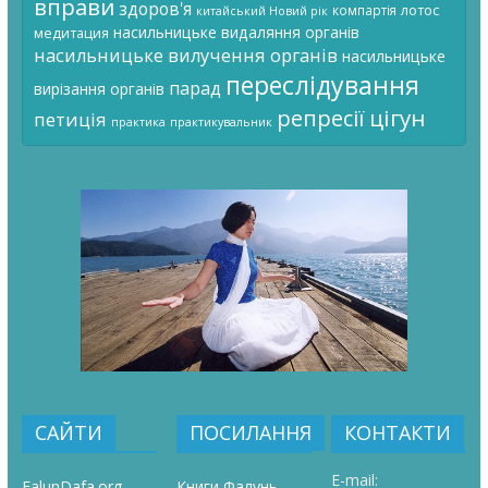
вправи
здоров'я
лотос
компартія
китайський Новий рік
насильницьке видаляння органів
медитация
насильницьке вилучення органів
насильницьке
переслідування
парад
вирізання органів
цігун
репресії
петиція
практика
практикувальник
САЙТИ
ПОСИЛАННЯ
КОНТАКТИ
E-mail:
FalunDafa.org
Книги Фалунь