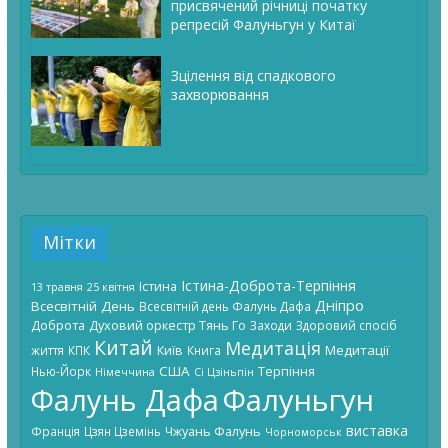
присвячений річниці початку
репресій Фалуньгун у Китаї
Зцілення від спадкового
захворювання
Мітки
Істина-Доброта-Терпіння
Істина
13 травня
25 квітня
Дніпро
Всесвітній День
Всесвітній день Фалунь Дафа
Доброта
Духовий оркестр Тянь Го
Заходи
Здоровий спосіб
Китай
Медитація
Київ
Медитації
життя
КПК
Книга
США
Терпіння
Нью-Йорк
Німеччина
Сі Цзіньпін
Фалунь Дафа
Фалуньгун
виставка
Чжуань Фалунь
Франція
Цзян Цземінь
Чорноморськ