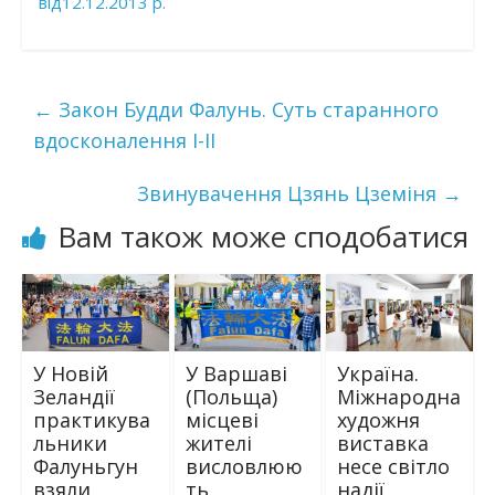
від12.12.2013 р.
←
Закон Будди Фалунь. Суть старанного
вдосконалення I-II
Звинувачення Цзянь Цземіня
→
Вам також може сподобатися
У Новій
У Варшаві
Україна.
Зеландії
(Польща)
Міжнародна
практикува
місцеві
художня
льники
жителі
виставка
Фалуньгун
висловлюю
несе світло
взяли
ть
надії