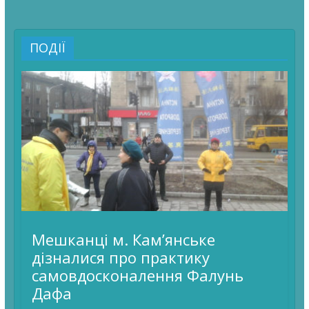
ПОДІЇ
Мешканці м. Кам’янське
дізналися про практику
самовдосконалення Фалунь
Дафа