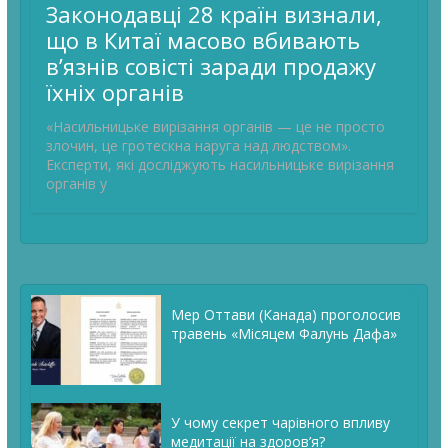
Законодавці 28 країн визнали,
що в Китаї масово вбивають
в’язнів совісті заради продажу
їхніх органів
«Насильницьке вирізання органів — це не просто
злочин, це гротескна наруга над людством».
Експерти, які досліджують насильницьке вирізання
органів у
Мер Оттави (Канада) проголосив
травень «Місяцем Фалунь Дафа»
У чому секрет чарівного впливу
медитації на здоров’я?