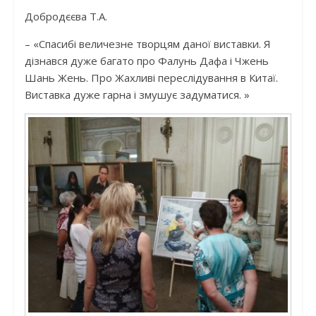
Добродєєва Т.А.
– «Спасибі величезне творцям даної виставки. Я
дізнався дуже багато про Фалунь Дафа і Чжень
Шань Жень. Про Жахливі переслідування в Китаї.
Виставка дуже гарна і змушує задуматися. »