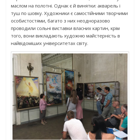
маслом на полотні. Однак є й винятки: акварель і
туш по шовку. Художники є самостійними творчими
особистостями, багато з них неодноразово
проводили сольні виставки власних картин, крім
того, вони викладають художню майстерність в
найвідоміших університетах світу.