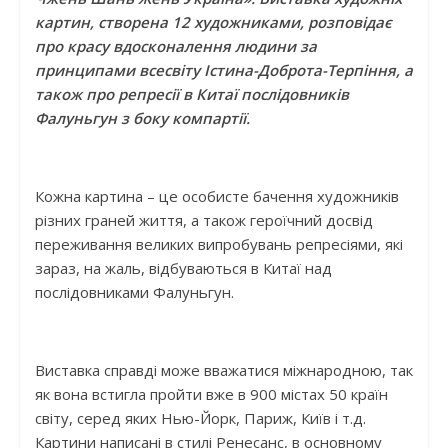
картин, створена 12 художниками, розповідає
про красу вдосконалення людини за
принципами всесвіту Істина-Доброта-Терпіння, а
також про репресії в Китаї послідовників
Фалуньгун з боку компартії.
Кожна картина – це особисте бачення художників
різних граней життя, а також героїчний досвід
переживання великих випробувань репресіями, які
зараз, на жаль, відбуваються в Китаї над
послідовниками Фалуньгун.
Виставка справді може вважатися міжнародною, так
як вона встигла пройти вже в 900 містах 50 країн
світу, серед яких Нью-Йорк, Париж, Київ і т.д.
Картини написані в стилі Ренесанс, в основному