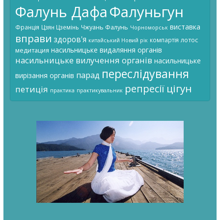
Фалунь Дафа
Фалуньгун
виставка
Чжуань Фалунь
Франція
Цзян Цземінь
Чорноморськ
вправи
здоров'я
лотос
компартія
китайський Новий рік
насильницьке видаляння органів
медитация
насильницьке вилучення органів
насильницьке
переслідування
парад
вирізання органів
цігун
репресії
петиція
практика
практикувальник