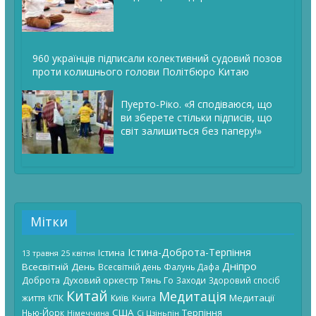
960 українців підписали колективний судовий позов
проти колишнього голови Політбюро Китаю
Пуерто-Ріко. «Я сподіваюся, що
ви зберете стільки підписів, що
світ залишиться без паперу!»
Мітки
Істина-Доброта-Терпіння
Істина
13 травня
25 квітня
Дніпро
Всесвітній День
Всесвітній день Фалунь Дафа
Доброта
Духовий оркестр Тянь Го
Заходи
Здоровий спосіб
Китай
Медитація
Київ
Медитації
життя
КПК
Книга
США
Терпіння
Нью-Йорк
Німеччина
Сі Цзіньпін