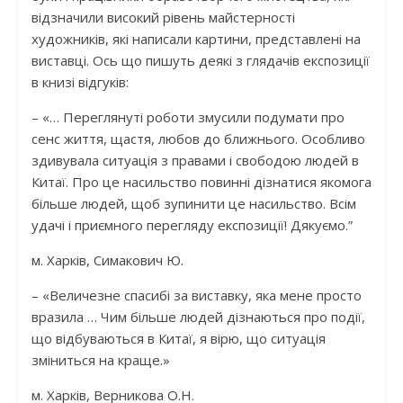
відзначили високий рівень майстерності
художників, які написали картини, представлені на
виставці. Ось що пишуть деякі з глядачів експозиції
в книзі відгуків:
– «… Переглянуті роботи змусили подумати про
сенс життя, щастя, любов до ближнього. Особливо
здивувала ситуація з правами і свободою людей в
Китаї. Про це насильство повинні дізнатися якомога
більше людей, щоб зупинити це насильство. Всім
удачі і приємного перегляду експозиції! Дякуємо.”
м. Харків, Симакович Ю.
– «Величезне спасибі за виставку, яка мене просто
вразила … Чим більше людей дізнаються про події,
що відбуваються в Китаї, я вірю, що ситуація
зміниться на краще.»
м. Харків, Верникова О.Н.