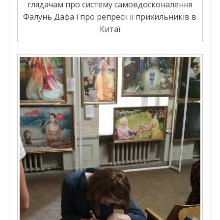
глядачам про систему самовдосконалення
Фалунь Дафа і про репресії її прихильників в
Китаї