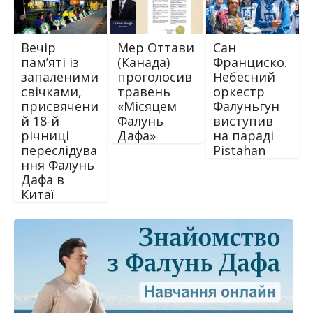
Вечір
Мер Оттави
Сан
пам’яті із
(Канада)
Франциско.
запаленими
проголосив
Небесний
свічками,
травень
оркестр
присвячени
«Місяцем
Фалуньгун
й 18-й
Фалунь
виступив
річниці
Дафа»
на параді
переслідува
Pistahan
ння Фалунь
Дафа в
Китаї