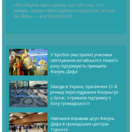
«Ми обіцяли один одному, що той з нас, хто
виживе, викриє переслідування перед усім світом».
Інь Ліпінь — жертва репресій,
У Брісбен (Австралія) учасники
святкування китайського Нового
року підтримують принципи
Фалунь Дафа
Заходи в Україні, присвячені 21-й
річниці переслідування Фалуньгун
у Китаї, отримали підтримку з
боку громадськості
Навчання вправам цігун Фалунь
Дафа в громадських центрах
Торонто