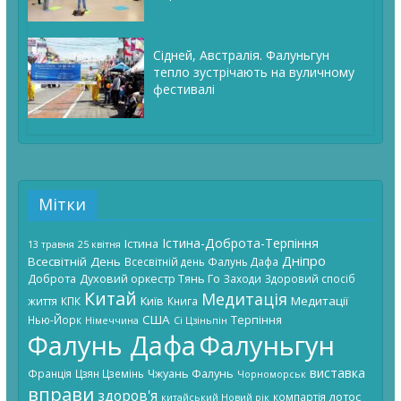
Сідней, Австралія. Фалуньгун
тепло зустрічають на вуличному
фестивалі
Мітки
Істина-Доброта-Терпіння
Істина
13 травня
25 квітня
Дніпро
Всесвітній День
Всесвітній день Фалунь Дафа
Доброта
Духовий оркестр Тянь Го
Заходи
Здоровий спосіб
Китай
Медитація
Київ
Медитації
життя
КПК
Книга
США
Терпіння
Нью-Йорк
Німеччина
Сі Цзіньпін
Фалунь Дафа
Фалуньгун
виставка
Чжуань Фалунь
Франція
Цзян Цземінь
Чорноморськ
вправи
здоров'я
лотос
компартія
китайський Новий рік