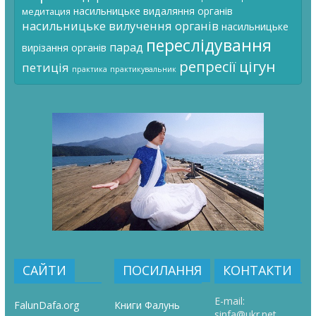
насильницьке видаляння органів
медитация
насильницьке вилучення органів
насильницьке
переслідування
парад
вирізання органів
цігун
репресії
петиція
практика
практикувальник
САЙТИ
ПОСИЛАННЯ
КОНТАКТИ
E-mail:
FalunDafa.org
Книги Фалунь
sinfa@ukr.net