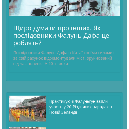
Щиро думати про інших. Як
послідовники Фалунь Дафа це
роблять?
Послідовники Фалунь Дафа в Китаї своїми силами і
за свій рахунок відремонтували міст, зруйнований
під час повеню. У 90-ті роки
Практикуючі Фалуньгун взяли
участь у 20 Різдвяних парадах в
Новій Зеландії