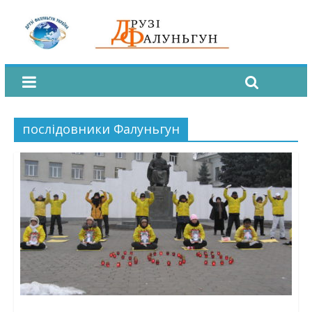
послідовники Фалуньгун