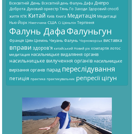
Дніпро
Всесвітній День
Всесвітній день Фалунь Дафа
Доброта
Духовий оркестр Тянь Го
Заходи
Здоровий спосіб
Китай
Медитація
Київ
Медитації
життя
КПК
Книга
США
Терпіння
Нью-Йорк
Німеччина
Сі Цзіньпін
Фалунь Дафа
Фалуньгун
виставка
Чжуань Фалунь
Франція
Цзян Цземінь
Чорноморськ
вправи
здоров'я
лотос
компартія
китайський Новий рік
насильницьке видаляння органів
медитация
насильницьке вилучення органів
насильницьке
переслідування
парад
вирізання органів
цігун
репресії
петиція
практика
практикувальник