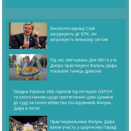
Високопосадовці США
засуджують дії КПК, які
загрожують вільному світові
Під час святкувань Дня Міста у м.
Дніпро практикуючі Фалунь Дафа
показали танець дракона
Західна Україна: збір підписів під петицією DAFOH
та клопотанням щодо притягнення Цзян Цземіня
до суду за скоєні вбивства послідовників Фалунь
Дафа в Китаї
Практикувальники Фалунь Дафа
взяли участь у щорічному Параді