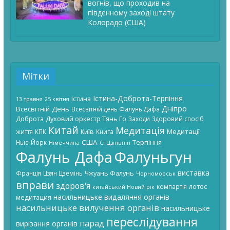
вогнів, що проходив на
південному заході штату
Колорадо (США)
Мітки
Істина-Доброта-Терпіння
Істина
13 травня
25 квітня
Дніпро
Всесвітній День
Всесвітній день Фалунь Дафа
Доброта
Духовий оркестр Тянь Го
Заходи
Здоровий спосіб
Китай
Медитація
Київ
Медитації
життя
КПК
Книга
США
Терпіння
Нью-Йорк
Німеччина
Сі Цзіньпін
Фалунь Дафа
Фалуньгун
виставка
Чжуань Фалунь
Франція
Цзян Цземінь
Чорноморськ
вправи
здоров'я
лотос
компартія
китайський Новий рік
насильницьке видаляння органів
медитация
насильницьке вилучення органів
насильницьке
переслідування
парад
вирізання органів