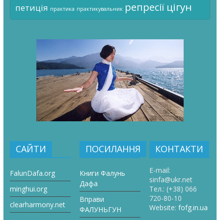
цігун
репресії
петиція
практика
практикувальник
САЙТИ
ПОСИЛАННЯ
КОНТАКТИ
E-mail:
FalunDafa.org
Книги Фалунь
sinfa@ukr.net
Дафа
minghui.org
Тел.:
(+38) 066
720-80-10
Вправи
clearharmony.net
Website:
fofg.in.ua
ФАЛУНЬГУН