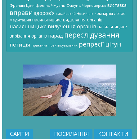
виставка
Чжуань Фалунь
Франція
Цзян Цземінь
Чорноморськ
вправи
здоров'я
лотос
компартія
китайський Новий рік
насильницьке видаляння органів
медитация
насильницьке вилучення органів
насильницьке
переслідування
парад
вирізання органів
цігун
репресії
петиція
практика
практикувальник
САЙТИ
ПОСИЛАННЯ
КОНТАКТИ