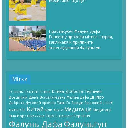
Медитація. Що це?
Практикуючі Фалунь Дафа
Гонконгу провели мітинг і парад,
закликаючи припинити
переслідування Фалуньгун
Мітки
Істина-Доброта-Терпіння
Істина
13 травня
25 квітня
Дніпро
Всесвітній День
Всесвітній день Фалунь Дафа
Доброта
Духовий оркестр Тянь Го
Заходи
Здоровий спосіб
Китай
Медитація
Київ
Медитації
життя
КПК
Книга
США
Терпіння
Нью-Йорк
Німеччина
Сі Цзіньпін
Фалунь Дафа
Фалуньгун