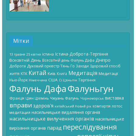
Мітки
Істина-Доброта-Терпіння
Істина
13 травня
25 квітня
Дніпро
Всесвітній День
Всесвітній день Фалунь Дафа
Доброта
Духовий оркестр Тянь Го
Заходи
Здоровий спосіб
Китай
Медитація
Київ
Медитації
життя
КПК
Книга
США
Терпіння
Нью-Йорк
Німеччина
Сі Цзіньпін
Фалунь Дафа
Фалуньгун
виставка
Чжуань Фалунь
Франція
Цзян Цземінь
Чорноморськ
вправи
здоров'я
лотос
компартія
китайський Новий рік
насильницьке видаляння органів
медитация
насильницьке вилучення органів
насильницьке
переслідування
парад
вирізання органів