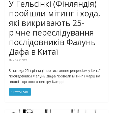
У Гельсінкі (Фінляндія)
пройшли мітинг і хода,
які викривають 25-
річне переслідування
послідовників Фалунь
Дафа в Китаї
764 Views
З нагоди 25-ї річниці протистояння репресіям у Китаї
послідовники Фалунь Дафа провели мітинг і марш на
площі торгового центру Kamppi
Читати далі