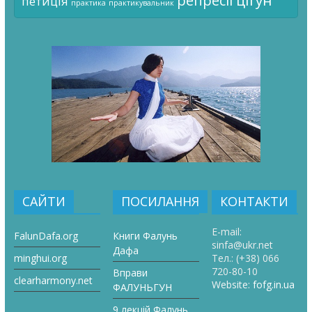
цігун
репресії
петиція
практика
практикувальник
САЙТИ
ПОСИЛАННЯ
КОНТАКТИ
E-mail:
FalunDafa.org
Книги Фалунь
sinfa@ukr.net
Дафа
minghui.org
Тел.:
(+38) 066
720-80-10
Вправи
clearharmony.net
Website:
fofg.in.ua
ФАЛУНЬГУН
9 лекцій Фалунь