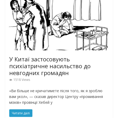
У Китаї застосовують
психіатричне насильство до
невгодних громадян
1518 Views
«Ви більше не кричатимете після того, як я зроблю
вам укол», — сказав директор Центру «промивання
мізків» провінції Хебей у
Читати далі