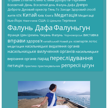
Істина
13 травня
25 квітня
Дніпро
Всесвітній День
Всесвітній день Фалунь Дафа
Доброта
Духовий оркестр Тянь Го
Заходи
Здоровий спосіб
Китай
Медитація
Київ
Медитації
життя
КПК
Книга
США
Терпіння
Нью-Йорк
Німеччина
Сі Цзіньпін
Фалунь Дафа
Фалуньгун
виставка
Чжуань Фалунь
Франція
Цзян Цземінь
Чорноморськ
вправи
здоров'я
лотос
компартія
китайський Новий рік
насильницьке видаляння органів
медитация
насильницьке вилучення органів
насильницьке
переслідування
парад
вирізання органів
цігун
репресії
петиція
практика
практикувальник