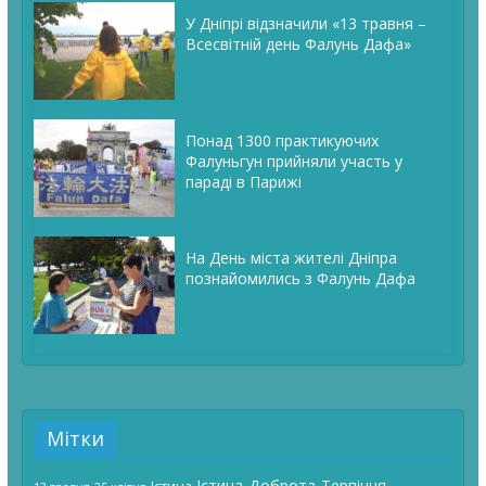
У Дніпрі відзначили «13 травня –
Всесвітній день Фалунь Дафа»
Понад 1300 практикуючих
Фалуньгун прийняли участь у
параді в Парижі
На День міста жителі Дніпра
познайомились з Фалунь Дафа
Мітки
Істина-Доброта-Терпіння