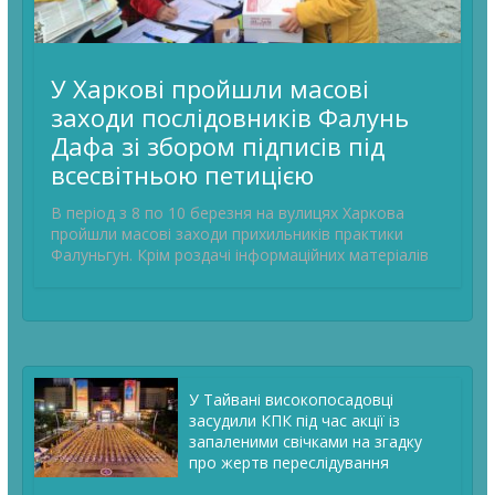
У Харкові пройшли масові
заходи послідовників Фалунь
Дафа зі збором підписів під
всесвітньою петицією
В період з 8 по 10 березня на вулицях Харкова
пройшли масові заходи прихильників практики
Фалуньгун. Крім роздачі інформаційних матеріалів
У Тайвані високопосадовці
засудили КПК під час акції із
запаленими свічками на згадку
про жертв переслідування