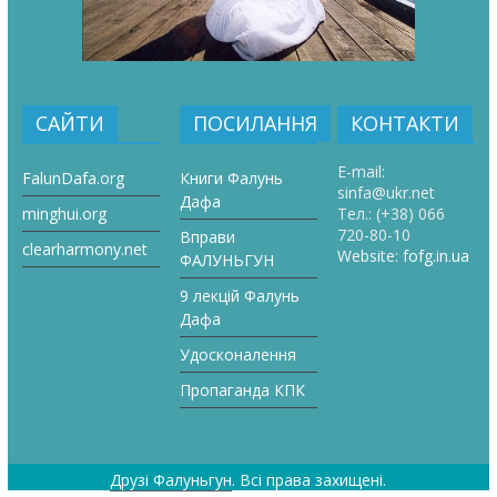
САЙТИ
ПОСИЛАННЯ
КОНТАКТИ
E-mail:
FalunDafa.org
Книги Фалунь
sinfa@ukr.net
Дафа
minghui.org
Тел.:
(+38) 066
720-80-10
Вправи
clearharmony.net
Website:
fofg.in.ua
ФАЛУНЬГУН
9 лекцій Фалунь
Дафа
Удосконалення
Пропаганда КПК
Друзі Фалуньгун
. Всі права захищені.