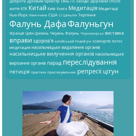
Доброта
Духовий оркестр Тянь Го
Заходи
Здоровий спосіб
Китай
Медитація
Київ
Медитації
життя
КПК
Книга
США
Терпіння
Нью-Йорк
Німеччина
Сі Цзіньпін
Фалунь Дафа
Фалуньгун
виставка
Чжуань Фалунь
Франція
Цзян Цземінь
Чорноморськ
вправи
здоров'я
лотос
компартія
китайський Новий рік
насильницьке видаляння органів
медитация
насильницьке вилучення органів
насильницьке
переслідування
парад
вирізання органів
цігун
репресії
петиція
практика
практикувальник