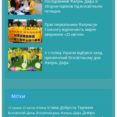
послідовників Фалунь Дафа зі
збором підписів під всесвітньою
петицією
Практикувальники Фалуньгун
Гонконгу відзначають мирне
звернення «25 квітня»
У столиці України відбувся захід,
присвячений Всесвітньому дню
Фалунь Дафа
Мітки
Істина-Доброта-Терпіння
Істина
13 травня
25 квітня
Дніпро
Всесвітній День
Всесвітній день Фалунь Дафа