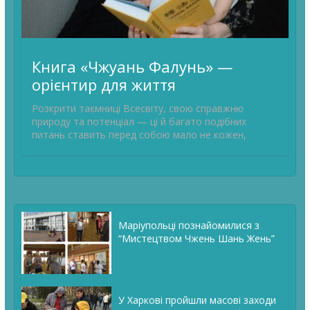
Книга «Чжуань Фалунь» —
орієнтир для життя
Розкрити таємниці Всесвіту, свою справжню
природу та потенціал — ці й багато подібних
питань ставить перед собою мало не кожен,
Маріупольці познайомилися з
“Мистецтвом Чжень Шань Жень”
У Харкові пройшли масові заходи