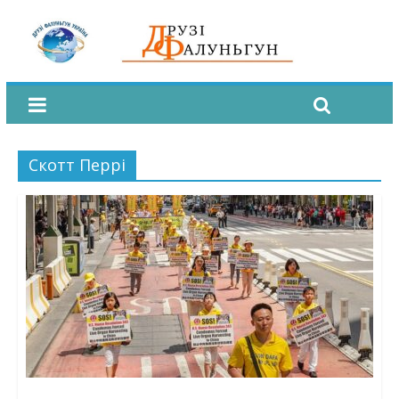
Скотт Перрі