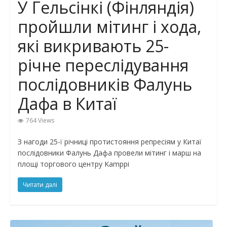
У Гельсінкі (Фінляндія)
пройшли мітинг і хода,
які викривають 25-
річне переслідування
послідовників Фалунь
Дафа в Китаї
764 Views
З нагоди 25-ї річниці протистояння репресіям у Китаї
послідовники Фалунь Дафа провели мітинг і марш на
площі торгового центру Kamppi
Читати далі