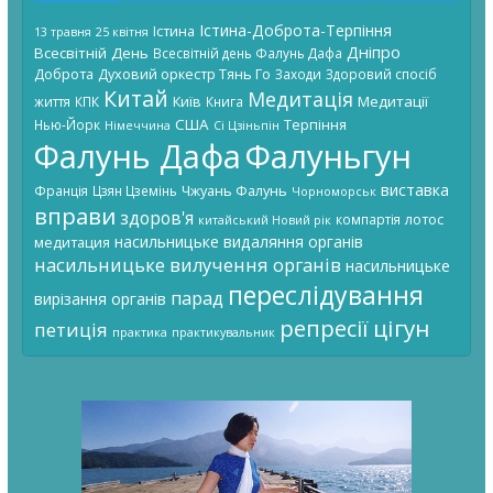
Істина-Доброта-Терпіння
Істина
13 травня
25 квітня
Дніпро
Всесвітній День
Всесвітній день Фалунь Дафа
Доброта
Духовий оркестр Тянь Го
Заходи
Здоровий спосіб
Китай
Медитація
Київ
Медитації
життя
КПК
Книга
США
Терпіння
Нью-Йорк
Німеччина
Сі Цзіньпін
Фалунь Дафа
Фалуньгун
виставка
Чжуань Фалунь
Франція
Цзян Цземінь
Чорноморськ
вправи
здоров'я
лотос
компартія
китайський Новий рік
насильницьке видаляння органів
медитация
насильницьке вилучення органів
насильницьке
переслідування
парад
вирізання органів
цігун
репресії
петиція
практика
практикувальник