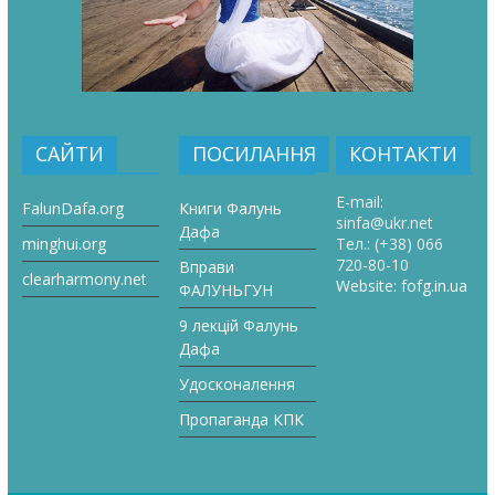
САЙТИ
ПОСИЛАННЯ
КОНТАКТИ
E-mail:
FalunDafa.org
Книги Фалунь
sinfa@ukr.net
Дафа
minghui.org
Тел.:
(+38) 066
720-80-10
Вправи
clearharmony.net
Website:
fofg.in.ua
ФАЛУНЬГУН
9 лекцій Фалунь
Дафа
Удосконалення
Пропаганда КПК