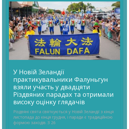
У Новій Зеландії
практикувальники Фалуньгун
взяли участь у двадцяти
Різдвяних парадах та отримали
високу оцінку глядачів
Різдвяні свята святкуються у Новій Зеландії з кінця
листопада до кінця грудня, і паради є традиційною
формою заходів. З 26