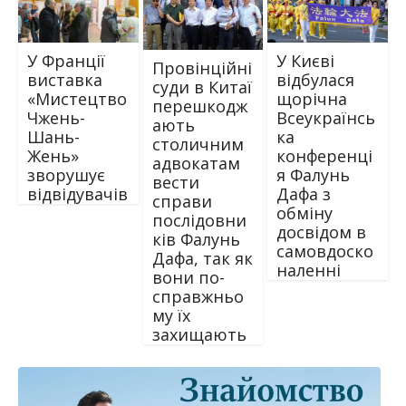
У Франції
У Києві
Провінційні
виставка
відбулася
суди в Китаї
«Мистецтво
щорічна
перешкодж
Чжень-
Всеукраїнсь
ають
Шань-
ка
столичним
Жень»
конференці
адвокатам
зворушує
я Фалунь
вести
відвідувачів
Дафа з
справи
обміну
послідовни
досвідом в
ків Фалунь
самовдоско
Дафа, так як
наленні
вони по-
справжньо
му їх
захищають