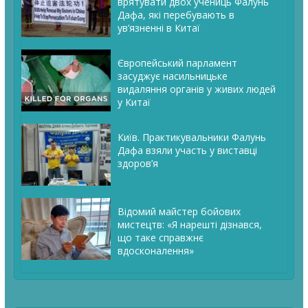
врятувати двох учениць Фалунь
Дафа, які перебувають в
ув’язненні в Китаї
Європейський парламент
засуджує насильницьке
видаляння органів у живих людей
у Китаї
Київ. Практикувальники Фалунь
Дафа взяли участь у виставці
здоров’я
Відомий майстер бойових
мистецтв: «Я нарешті дізнався,
що таке справжнє
вдосконалення»