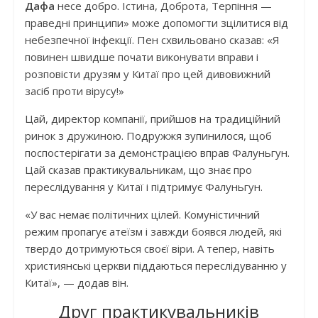
Дафа
несе добро. Істина, Доброта, Терпіння —
праведні принципи» може допомогти зцілитися від
небезпечної інфекції. Пен схвильовано сказав: «Я
повинен швидше почати виконувати вправи і
розповісти друзям у Китаї про цей дивовижний
засіб проти вірусу!»
Цай, директор компанії, прийшов на традиційний
ринок з дружиною. Подружжя зупинилося, щоб
поспостерігати за демонстрацією вправ Фалуньгун.
Цай сказав практикувальникам, що знає про
переслідування у Китаї і підтримує Фалуньгун.
«У вас немає політичних цілей. Комуністичний
режим пропагує атеїзм і завжди боявся людей, які
твердо дотримуються своєї віри. А тепер, навіть
християнські церкви піддаються переслідуванню у
Китаї», — додав він.
Друг практикувальників