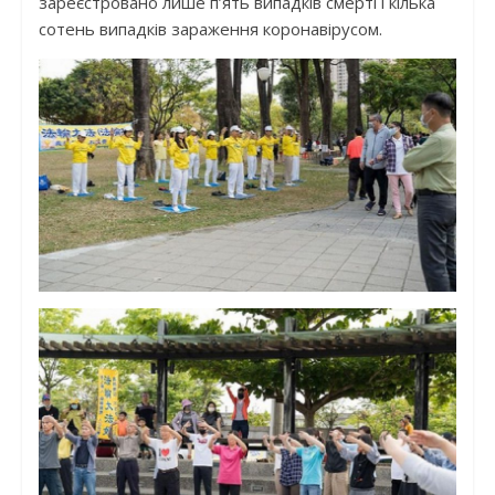
зареєстровано лише п’ять випадків смерті і кілька
сотень випадків зараження коронавірусом.