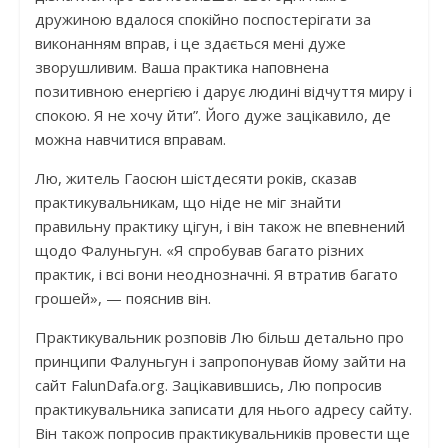
дружиною вдалося спокійно поспостерігати за
виконанням вправ, і це здається мені дуже
зворушливим. Ваша практика наповнена
позитивною енергією і дарує людині відчуття миру і
спокою. Я не хочу йти”. Його дуже зацікавило, де
можна навчитися вправам.
Лю, житель Гаосюн шістдесяти років, сказав
практикувальникам, що ніде не міг знайти
правильну практику цігун, і він також не впевнений
щодо Фалуньгун. «Я спробував багато різних
практик, і всі вони неоднозначні. Я втратив багато
грошей», — пояснив він.
Практикувальник розповів Лю більш детально про
принципи Фалуньгун і запропонував йому зайти на
сайт FalunDafa.org. Зацікавившись, Лю попросив
практикувальника записати для нього адресу сайту.
Він також попросив практикувальників провести ще