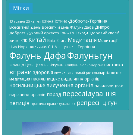
Мітки
Істина-Доброта-Терпіння
Істина
13 травня
25 квітня
Дніпро
Всесвітній День
Всесвітній день Фалунь Дафа
Доброта
Духовий оркестр Тянь Го
Заходи
Здоровий спосіб
Китай
Медитація
Київ
Медитації
життя
КПК
Книга
США
Терпіння
Нью-Йорк
Німеччина
Сі Цзіньпін
Фалунь Дафа
Фалуньгун
виставка
Чжуань Фалунь
Франція
Цзян Цземінь
Чорноморськ
вправи
здоров'я
лотос
компартія
китайський Новий рік
насильницьке видаляння органів
медитация
насильницьке вилучення органів
насильницьке
переслідування
парад
вирізання органів
цігун
репресії
петиція
практика
практикувальник