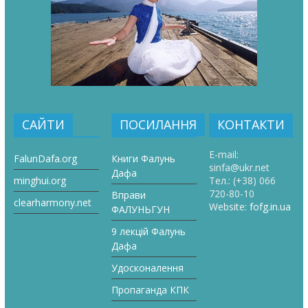
САЙТИ
ПОСИЛАННЯ
КОНТАКТИ
E-mail:
FalunDafa.org
Книги Фалунь
sinfa@ukr.net
Дафа
minghui.org
Тел.:
(+38) 066
720-80-10
Вправи
clearharmony.net
Website:
fofg.in.ua
ФАЛУНЬГУН
9 лекцій Фалунь
Дафа
Удосконалення
Пропаганда КПК