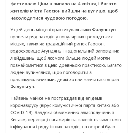
фестивалю Цінмін випало на 4 квітня, і багато
жителів міста Гаосюн вийшли на вулицю, щоб
насолодитися чудовою погодою.
У цей день місцеві практикувальники
Фалуньгун
провели ряд заходів у популярних громадських
місцях, таких як традиційний ринок Гаосюн,
водосховище Агундянь і національний заповідник
Лейдішань, щоб якомога більше людей могли
познайомитися з цією древньою практикою. Багато
людей зупинялися, щоб поговорити з
практикувальниками, деякі хотіли навчитися вправ
Фалуньгун
.
Тайвань майже не постраждав від епідемії
коронавірусу (вірус комуністичної партії Китаю або
COVID-19). Завдяки обмеженню авіасполучень з
Китаєм, перевірці пасажирів на наявність симптомів
інфікування і ряду інших заходів, на острові було