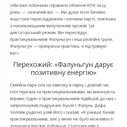
«Ми вже побачили справжнє обличчя КПК за ці
роки, — зазначив він. — Ми дуже ясно бачимо
жорстоке переслідування і злочини партії, пов’язані
з насильницьким вилученням органів. Це
диктаторський режим. Він переслідує
практикувальників Фалуньгун і інші релігійні групи.
Фалуньгун — прекрасна практика, я підтримую
вас».
Перехожий: «Фалуньгун дарує
позитивну енергію»
Сімейна пара сіла на лавочку в парку і довгий час
спостерігала за практикувальниками, які виконують
вправи. Один з практикувальників підійшов до них і
запропонував подружжю буклет Фалунь Дафа.
Чоловік радісно узяв його і сказав: «Я раніше бачив
практикувальників, але у мене не було можливості
дізнатися про вас побільше. Сьогодні нам з