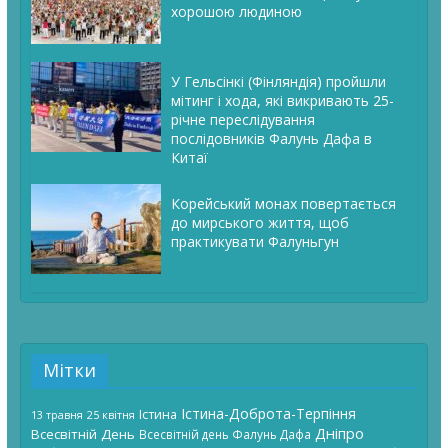
хорошою людиною
У Гельсінкі (Фінляндія) пройшли
мітинг і хода, які викривають 25-
річне переслідування
послідовників Фалунь Дафа в
Китаї
Корейський монах повертається
до мирського життя, щоб
практикувати Фалуньгун
Мітки
Істина-Доброта-Терпіння
Істина
13 травня
25 квітня
Дніпро
Всесвітній День
Всесвітній день Фалунь Дафа