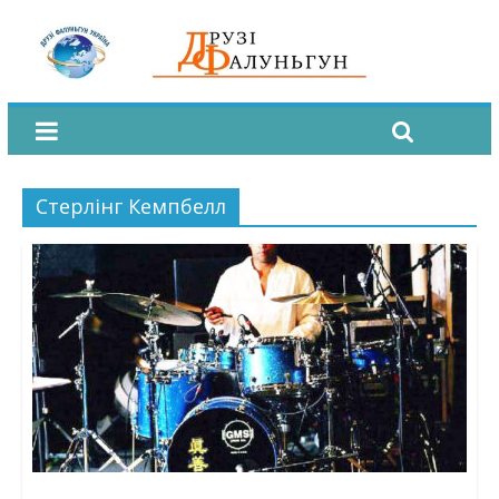
Стерлінг Кемпбелл