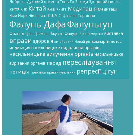
Доброта
Духовий оркестр Тянь Го
Заходи
Здоровий спосіб
Китай
Медитація
Київ
Медитації
життя
КПК
Книга
США
Терпіння
Нью-Йорк
Німеччина
Сі Цзіньпін
Фалунь Дафа
Фалуньгун
виставка
Чжуань Фалунь
Франція
Цзян Цземінь
Чорноморськ
вправи
здоров'я
лотос
компартія
китайський Новий рік
насильницьке видаляння органів
медитация
насильницьке вилучення органів
насильницьке
переслідування
парад
вирізання органів
цігун
репресії
петиція
практика
практикувальник