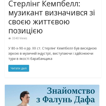
Стерлінг Кемпбелл:
музикант визначився зі
своєю життєвою
позицією
3340 Views
У 80-х-90-х рр. XX ст. Стерлінг Кемпбелл був висхідною
зіркою в музичній індустрії, виступаючи і здійснюючи
тури в якості барабанщика
Читати далі