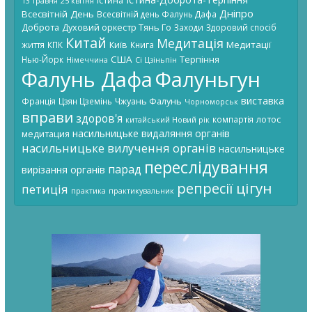
Істина
13 травня
25 квітня
Дніпро
Всесвітній День
Всесвітній день Фалунь Дафа
Доброта
Духовий оркестр Тянь Го
Заходи
Здоровий спосіб
Китай
Медитація
Київ
Медитації
життя
КПК
Книга
США
Терпіння
Нью-Йорк
Німеччина
Сі Цзіньпін
Фалунь Дафа
Фалуньгун
виставка
Чжуань Фалунь
Франція
Цзян Цземінь
Чорноморськ
вправи
здоров'я
лотос
компартія
китайський Новий рік
насильницьке видаляння органів
медитация
насильницьке вилучення органів
насильницьке
переслідування
парад
вирізання органів
цігун
репресії
петиція
практика
практикувальник