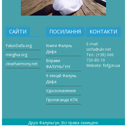
САЙТИ
ПОСИЛАННЯ
КОНТАКТИ
E-mail:
FalunDafa.org
Книги Фалунь
sinfa@ukr.net
Дафа
minghui.org
Тел.:
(+38) 066
720-80-10
Вправи
clearharmony.net
Website:
fofg.in.ua
ФАЛУНЬГУН
9 лекцій Фалунь
Дафа
Удосконалення
Пропаганда КПК
Друзі Фалуньгун
. Всі права захищені.