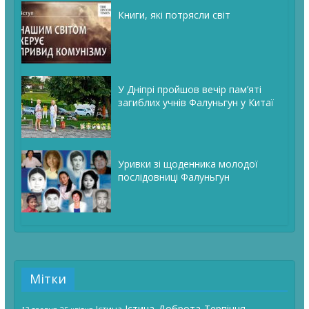
Книги, які потрясли світ
У Дніпрі пройшов вечір пам’яті
загиблих учнів Фалуньгун у Китаї
Уривки зі щоденника молодої
послідовниці Фалуньгун
Мітки
Істина-Доброта-Терпіння