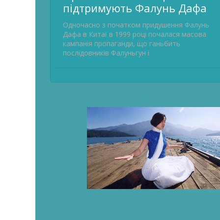
підтримують Фалунь Дафа
Одночасно з початком придушення Фалунь
Дафа в Китаї в 1999 році почалася масова
кампанія пропаганди, що ганьбить
послідовників Фалуньгун і