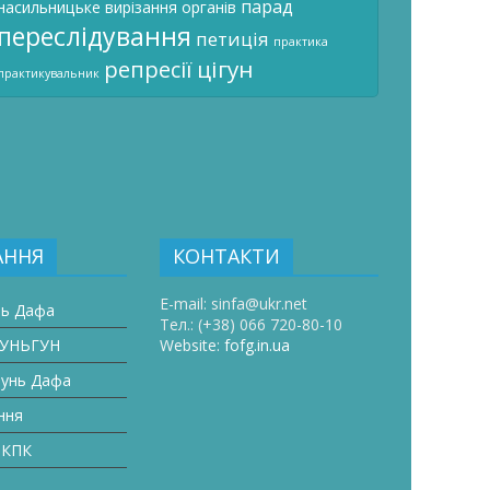
парад
насильницьке вирізання органів
переслідування
петиція
практика
цігун
репресії
практикувальник
АННЯ
КОНТАКТИ
E-mail:
sinfa@ukr.net
нь Дафа
Тел.:
(+38) 066 720-80-10
ЛУНЬГУН
Website:
fofg.in.ua
лунь Дафа
ння
 КПК