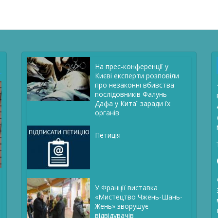
На прес-конференції у
Києві експерти розповіли
про незаконні вбивства
послідовників Фалунь
Дафа у Китаї заради їх
органів
Петиція
У Франції виставка
«Мистецтво Чжень-Шань-
Жень» зворушує
відвідувачів