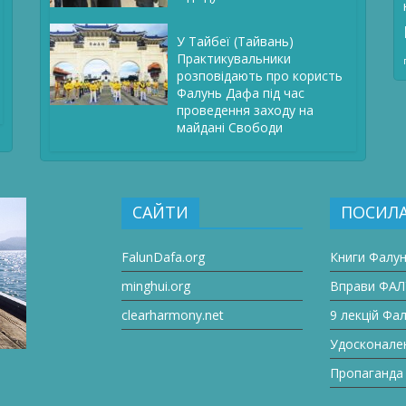
У Тайбеї (Тайвань)
Практикувальники
розповідають про користь
Фалунь Дафа під час
проведення заходу на
майдані Свободи
САЙТИ
ПОСИЛ
FalunDafa.org
Книги Фалу
minghui.org
Вправи ФА
clearharmony.net
9 лекцій Фа
Удосконале
Пропаганда