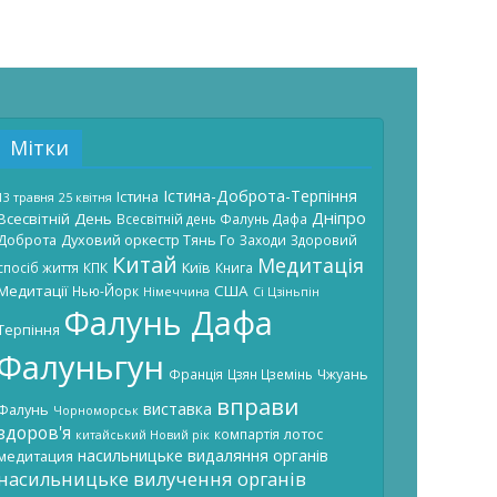
Мітки
Істина-Доброта-Терпіння
Істина
13 травня
25 квітня
Дніпро
Всесвітній День
Всесвітній день Фалунь Дафа
Доброта
Духовий оркестр Тянь Го
Заходи
Здоровий
Китай
Медитація
Київ
спосіб життя
КПК
Книга
Медитації
США
Нью-Йорк
Німеччина
Сі Цзіньпін
Фалунь Дафа
Терпіння
Фалуньгун
Чжуань
Франція
Цзян Цземінь
вправи
виставка
Фалунь
Чорноморськ
здоров'я
лотос
компартія
китайський Новий рік
насильницьке видаляння органів
медитация
насильницьке вилучення органів